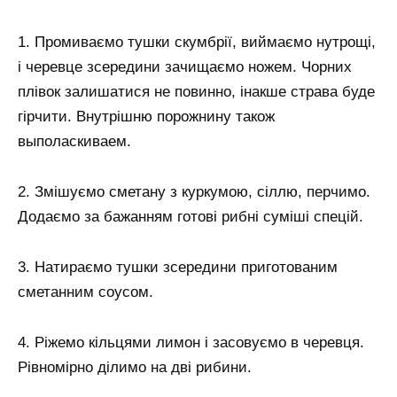
1. Промиваємо тушки скумбрії, виймаємо нутрощі,
і черевце зсередини зачищаємо ножем. Чорних
плівок залишатися не повинно, інакше страва буде
гірчити. Внутрішню порожнину також
выполаскиваем.
2. Змішуємо сметану з куркумою, сіллю, перчимо.
Додаємо за бажанням готові рибні суміші спецій.
3. Натираємо тушки зсередини приготованим
сметанним соусом.
4. Ріжемо кільцями лимон і засовуємо в черевця.
Рівномірно ділимо на дві рибини.