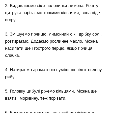
2. Видавлюємо сік з половинки лимона. Решту
цитруса нарізаємо тонкими кільцями, вона піде
вгору.
3. Змішуємо гірчицю, лимонний сік і дрібку солі,
розтираємо. Додаємо рослинне масло. Можна
насипати ще і гострого перцю, якщо гірчиця
слабка.
4. Натираємо ароматною сумішшю підготовлену
рибу.
5. Головку цибулі ріжемо кільцями. Можна ще
взяти і морквину, теж порізати.
6. Беремо шматок фольги, який як мінімум в