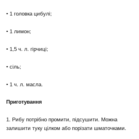
• 1 головка цибулі;
• 1 лимон;
• 1,5 ч. л. гірчиці;
• сіль;
• 1 ч. л. масла.
Приготування
1. Рибу потрібно промити, підсушити. Можна
залишити туку цілком або порізати шматочками.