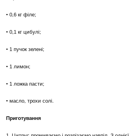
• 0,6 кг філе;
• 0,1 кг цибулі;
• 1 пучок зелені;
• 1 лимон;
• 1 ложка пасти;
• масло, трохи солі.
Приготування
1. Цитрус промиваємо і розрізаємо навпіл. З однієї