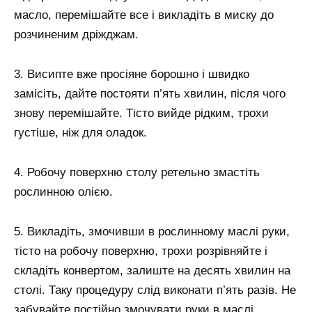
масло, перемішайте все і викладіть в миску до
розчиненим дріжджам.
3. Висипте вже просіяне борошно і швидко
замісіть, дайте постояти п’ять хвилин, після чого
знову перемішайте. Тісто вийде рідким, трохи
густіше, ніж для оладок.
4. Робочу поверхню столу ретельно змастіть
рослинною олією.
5. Викладіть, змочивши в рослинному маслі руки,
тісто на робочу поверхню, трохи розрівняйте і
складіть конвертом, залиште на десять хвилин на
столі. Таку процедуру слід виконати п’ять разів. Не
забувайте постійно змочувати руки в маслі.