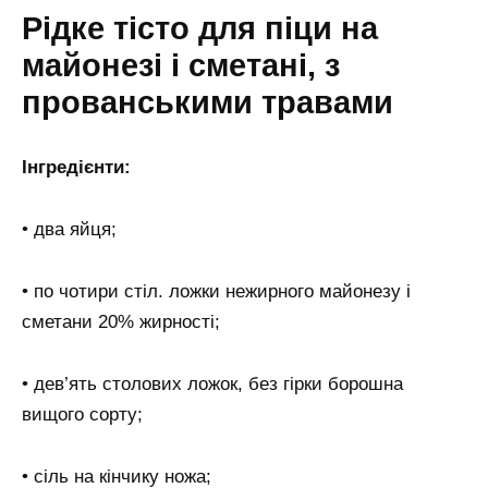
Рідке тісто для піци на
майонезі і сметані, з
прованськими травами
Інгредієнти:
• два яйця;
• по чотири стіл. ложки нежирного майонезу і
сметани 20% жирності;
• дев’ять столових ложок, без гірки борошна
вищого сорту;
• сіль на кінчику ножа;