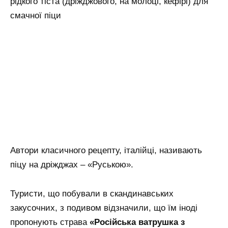
рідкого тіста (дріжджового, на молоці, кефірі) для
смачної піци
Автори класичного рецепту, італійці, називають
піцу на дріжджах – «Руською».
Туристи, що побували в скандинавських
закусочних, з подивом відзначили, що їм іноді
пропонують страва
«Російська ватрушка з