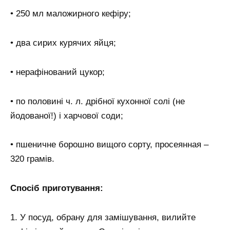
• 250 мл маложирного кефіру;
• два сирих курячих яйця;
• нерафінований цукор;
• по половині ч. л. дрібної кухонної солі (не
йодованої!) і харчової соди;
• пшеничне борошно вищого сорту, просеянная –
320 грамів.
Спосіб приготування:
1. У посуд, обрану для замішування, вилийте