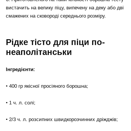
вистачить на велику піцу, випечену на деку або дві
смажених на сковороді середнього розміру.
Рідке тісто для піци по-
неаполітанськи
Інгредієнти:
• 400 гр якісної просіяного борошна;
• 1 ч. л. солі;
• 2/3 ч. л. розсипних швидкорозчинних дріжджів;