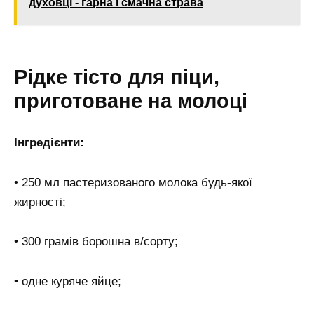
духовці - гарна і смачна страва
Рідке тісто для піци,
приготоване на молоці
Інгредієнти:
• 250 мл пастеризованого молока будь-якої
жирності;
• 300 грамів борошна в/сорту;
• одне куряче яйце;