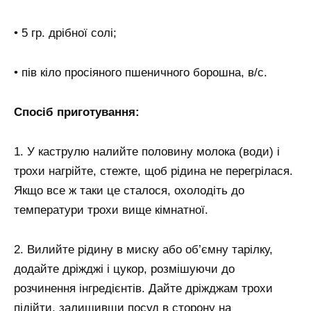
• 5 гр. дрібної солі;
• пів кіло просіяного пшеничного борошна, в/с.
Спосіб приготування:
1. У каструлю налийте половину молока (води) і
трохи нагрійте, стежте, щоб рідина не перегрілася.
Якщо все ж таки це сталося, охолодіть до
температури трохи вище кімнатної.
2. Вилийте рідину в миску або об’ємну тарілку,
додайте дріжджі і цукор, розмішуючи до
розчинення інгредієнтів. Дайте дріжджам трохи
підійти, залишивши посуд в сторону на