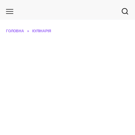
Перейти
до
вмісту
ГОЛОВНА
»
КУЛІНАРІЯ