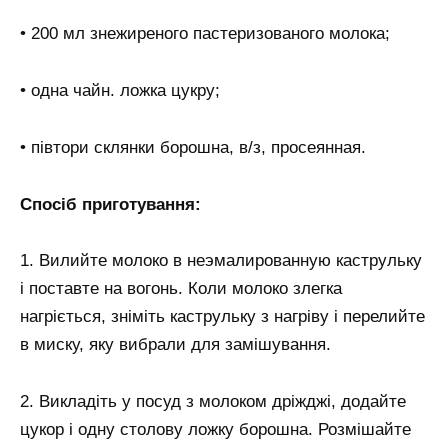
• 200 мл знежиреного пастеризованого молока;
• одна чайн. ложка цукру;
• півтори склянки борошна, в/з, просеянная.
Спосіб приготування:
1. Вилийте молоко в неэмалированную каструльку
і поставте на вогонь. Коли молоко злегка
нагріється, зніміть каструльку з нагріву і перелийте
в миску, яку вибрали для замішування.
2. Викладіть у посуд з молоком дріжджі, додайте
цукор і одну столову ложку борошна. Розмішайте