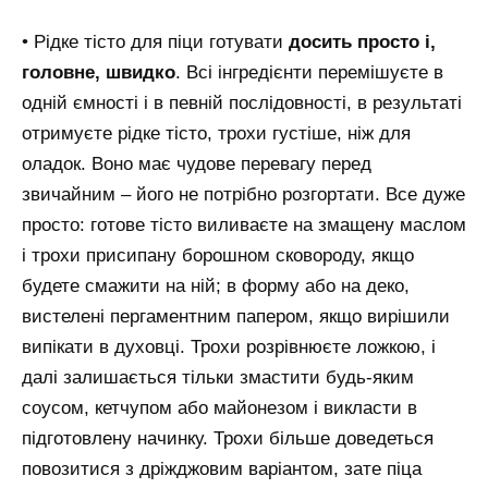
• Рідке тісто для піци готувати
досить просто і,
головне, швидко
. Всі інгредієнти перемішуєте в
одній ємності і в певній послідовності, в результаті
отримуєте рідке тісто, трохи густіше, ніж для
оладок. Воно має чудове перевагу перед
звичайним – його не потрібно розгортати. Все дуже
просто: готове тісто виливаєте на змащену маслом
і трохи присипану борошном сковороду, якщо
будете смажити на ній; в форму або на деко,
вистелені пергаментним папером, якщо вирішили
випікати в духовці. Трохи розрівнюєте ложкою, і
далі залишається тільки змастити будь-яким
соусом, кетчупом або майонезом і викласти в
підготовлену начинку. Трохи більше доведеться
повозитися з дріжджовим варіантом, зате піца