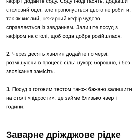
кефір і додайте соду. Соду іноді гасять, додавши
столовий оцет, але пропонується цього не робити,
так як кислий, нежирний кефір чудово
справляється із завданням. Залиште посуд з
кефіром на столі, щоб сода добре розійшлася.
2. Через десять хвилин додайте по черзі,
розмішуючи в процесі: сіль; цукор; борошно, і без
зволікання замісіть.
3. Посуд з готовим тестом також бажано залишити
на столі «підрости», це займе близько чверті
години.
Заварне дріжджове рідке