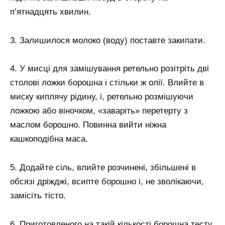
п’ятнадцять хвилин.
3. Залишилося молоко (воду) поставте закипати.
4. У мисці для замішування ретельно розітріть дві
столові ложки борошна і стільки ж олії. Влийте в
миску киплячу рідину, і, ретельно розмішуючи
ложкою або віночком, «заваріть» перетерту з
маслом борошно. Повинна вийти ніжна
кашкоподібна маса.
5. Додайте сіль, влийте розчинені, збільшені в
обсязі дріжджі, всипте борошно і, не зволікаючи,
замісіть тісто.
6. Приготовленого на такій кількості борошна тесту