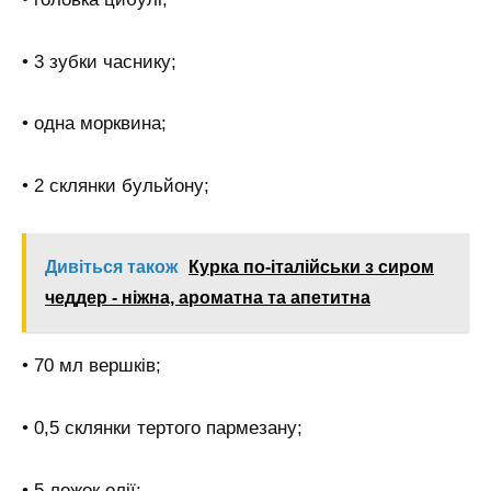
• 3 зубки часнику;
• одна морквина;
• 2 склянки бульйону;
Дивіться також
Курка по-італійськи з сиром
чеддер - ніжна, ароматна та апетитна
• 70 мл вершків;
• 0,5 склянки тертого пармезану;
• 5 ложок олії;