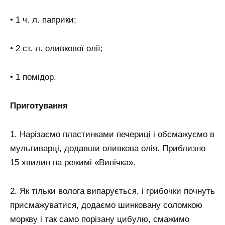
• 1 ч. л. паприки;
• 2 ст. л. оливкової олії;
• 1 помідор.
Приготування
1. Нарізаємо пластинками печериці і обсмажуємо в
мультиварці, додавши оливкова олія. Приблизно
15 хвилин на режимі «Випічка».
2. Як тільки волога випарується, і грибочки почнуть
присмажуватися, додаємо шинковану соломкою
моркву і так само порізану цибулю, смажимо