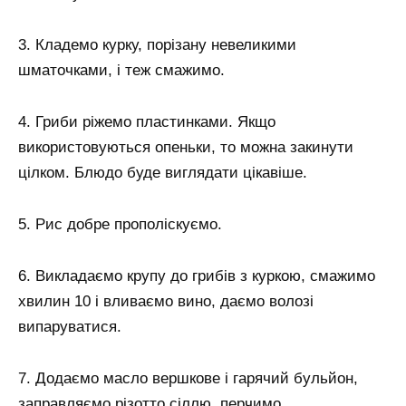
3. Кладемо курку, порізану невеликими
шматочками, і теж смажимо.
4. Гриби ріжемо пластинками. Якщо
використовуються опеньки, то можна закинути
цілком. Блюдо буде виглядати цікавіше.
5. Рис добре прополіскуємо.
6. Викладаємо крупу до грибів з куркою, смажимо
хвилин 10 і вливаємо вино, даємо волозі
випаруватися.
7. Додаємо масло вершкове і гарячий бульйон,
заправляємо різотто сіллю, перчимо.