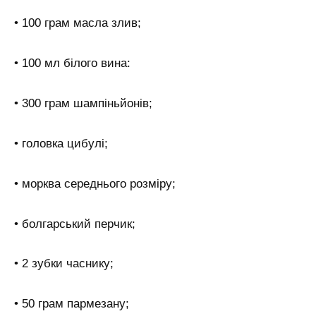
• 100 грам масла злив;
• 100 мл білого вина:
• 300 грам шампіньйонів;
• головка цибулі;
• морква середнього розміру;
• болгарський перчик;
• 2 зубки часнику;
• 50 грам пармезану;