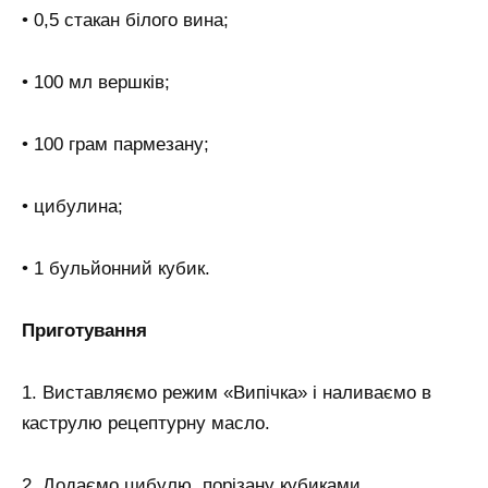
• 0,5 стакан білого вина;
• 100 мл вершків;
• 100 грам пармезану;
• цибулина;
• 1 бульйонний кубик.
Приготування
1. Виставляємо режим «Випічка» і наливаємо в
каструлю рецептурну масло.
2. Додаємо цибулю, порізану кубиками.