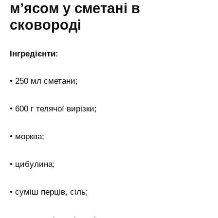
м’ясом у сметані в
сковороді
Інгредієнти:
• 250 мл сметани;
• 600 г телячої вирізки;
• морква;
• цибулина;
• суміш перців, сіль;