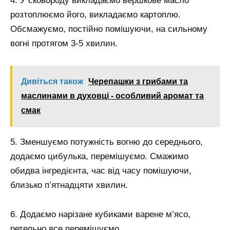
4. У сковороду викладаємо вершкове масло
розтоплюємо його, викладаємо картоплю.
Обсмажуємо, постійно помішуючи, на сильному
вогні протягом 3-5 хвилин.
Дивіться також
Черепашки з грибами та
маслинами в духовці - особливий аромат та
смак
5. Зменшуємо потужність вогню до середнього,
додаємо цибулька, перемішуємо. Смажимо
обидва інгредієнта, час від часу помішуючи,
близько п’ятнадцяти хвилин.
6. Додаємо нарізане кубиками варене м’ясо,
ретельно все перемішуємо.