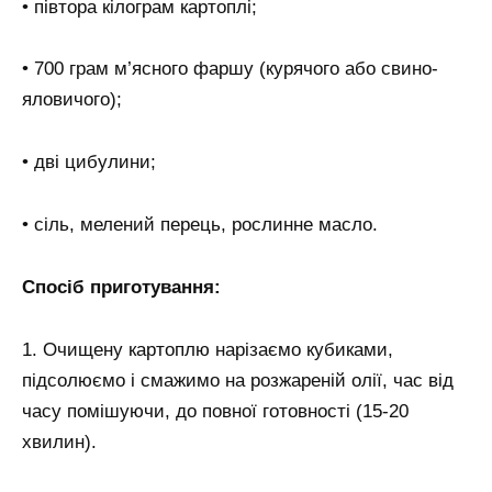
• півтора кілограм картоплі;
• 700 грам м’ясного фаршу (курячого або свино-
яловичого);
• дві цибулини;
• сіль, мелений перець, рослинне масло.
Спосіб приготування:
1. Очищену картоплю нарізаємо кубиками,
підсолюємо і смажимо на розжареній олії, час від
часу помішуючи, до повної готовності (15-20
хвилин).