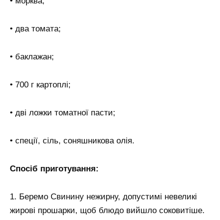
• морква;
• два томата;
• баклажан;
• 700 г картоплі;
• дві ложки томатної пасти;
• спеції, сіль, соняшникова олія.
Спосіб приготування:
1. Беремо Свинину нежирну, допустимі невеликі
жирові прошарки, щоб блюдо вийшло соковитіше.