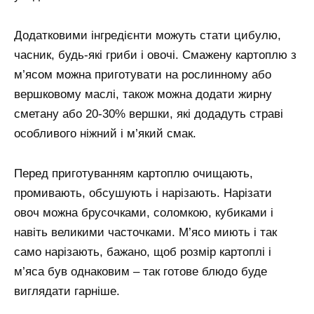
Додатковими інгредієнти можуть стати цибулю,
часник, будь-які гриби і овочі. Смажену картоплю з
м’ясом можна приготувати на рослинному або
вершковому маслі, також можна додати жирну
сметану або 20-30% вершки, які додадуть страві
особливого ніжний і м’який смак.
Перед приготуванням картоплю очищають,
промивають, обсушують і нарізають. Нарізати
овоч можна брусочками, соломкою, кубиками і
навіть великими часточками. М’ясо миють і так
само нарізають, бажано, щоб розмір картоплі і
м’яса був однаковим – так готове блюдо буде
виглядати гарніше.