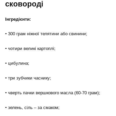
сковороді
Інгредієнти:
• 300 грам ніжної телятини або свинини;
• чотири великі картоплі;
• цибулина;
• три зубчики часнику;
• чверть пачки вершкового масла (60-70 грам);
• зелень, сіль – за смаком;