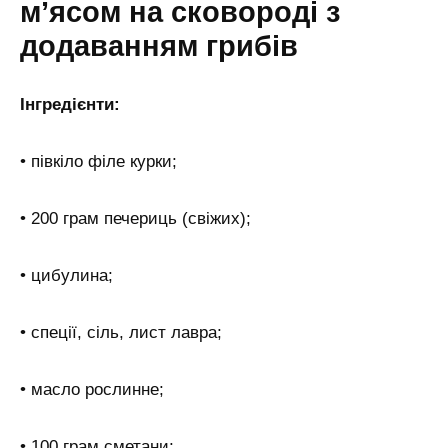
м’ясом на сковороді з
додаванням грибів
Інгредієнти:
• півкіло філе курки;
• 200 грам печериць (свіжих);
• цибулина;
• спеції, сіль, лист лавра;
• масло рослинне;
• 100 грам сметани;