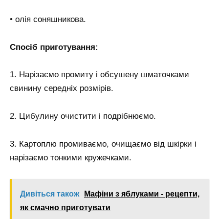
• олія соняшникова.
Спосіб приготування:
1. Нарізаємо промиту і обсушену шматочками
свинину середніх розмірів.
2. Цибулину очистити і подрібнюємо.
3. Картоплю промиваємо, очищаємо від шкірки і
нарізаємо тонкими кружечками.
Дивіться також
Мафіни з яблуками - рецепти,
як смачно приготувати