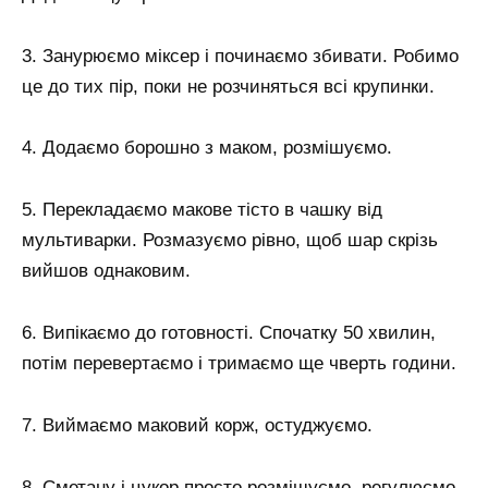
3. Занурюємо міксер і починаємо збивати. Робимо
це до тих пір, поки не розчиняться всі крупинки.
4. Додаємо борошно з маком, розмішуємо.
5. Перекладаємо макове тісто в чашку від
мультиварки. Розмазуємо рівно, щоб шар скрізь
вийшов однаковим.
6. Випікаємо до готовності. Спочатку 50 хвилин,
потім перевертаємо і тримаємо ще чверть години.
7. Виймаємо маковий корж, остуджуємо.
8. Сметану і цукор просто розмішуємо, регулюємо