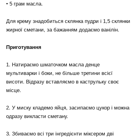
• 5 грам масла.
Для крему знадобиться склянка пудри і 1,5 склянки
жирної сметани, за бажанням додаємо ванілін.
Приготування
1. Натираємо шматочком масла денце
мультиварки і боки, не більше третини всієї
висоти. Відразу вставляємо в каструльку своє
місце.
2. У миску кладемо яйця, засипаємо цукор і можна
одразу викласти сметану.
3. Збиваємо всі три інгредієнти міксером дві