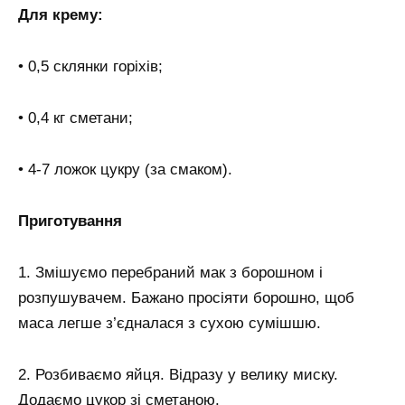
Для крему:
• 0,5 склянки горіхів;
• 0,4 кг сметани;
• 4-7 ложок цукру (за смаком).
Приготування
1. Змішуємо перебраний мак з борошном і
розпушувачем. Бажано просіяти борошно, щоб
маса легше з’єдналася з сухою сумішшю.
2. Розбиваємо яйця. Відразу у велику миску.
Додаємо цукор зі сметаною.