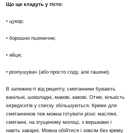
Що ще кладуть у тісто:
• цукор;
• борошно пшеничне;
• яйця;
• розпушувач (або просто соду, але гашене).
В залежності від рецепту, сметанники бувають
ванільні, шоколадні, макові, кавові. Отже, кількість
інгредієнтів у списку збільшуються. Креми для
сметанников теж можна готувати різні: масляні,
сметанні, на згущеному молоці, з вершками і
навіть заварні. Можна обійтися і зовсім без крему.