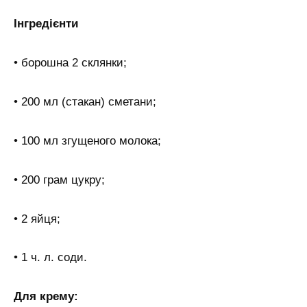
Інгредієнти
• борошна 2 склянки;
• 200 мл (стакан) сметани;
• 100 мл згущеного молока;
• 200 грам цукру;
• 2 яйця;
• 1 ч. л. соди.
Для крему: