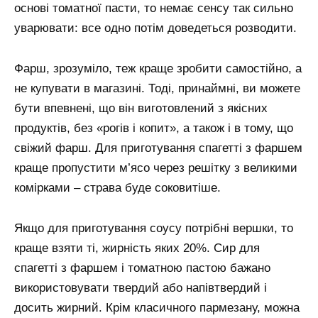
основі томатної пасти, то немає сенсу так сильно
уварювати: все одно потім доведеться розводити.
Фарш, зрозуміло, теж краще зробити самостійно, а
не купувати в магазині. Тоді, принаймні, ви можете
бути впевнені, що він виготовлений з якісних
продуктів, без «рогів і копит», а також і в тому, що
свіжий фарш. Для приготування спагетті з фаршем
краще пропустити м’ясо через решітку з великими
комірками – страва буде соковитіше.
Якщо для приготування соусу потрібні вершки, то
краще взяти ті, жирність яких 20%. Сир для
спагетті з фаршем і томатною пастою бажано
використовувати твердий або напівтвердий і
досить жирний. Крім класичного пармезану, можна