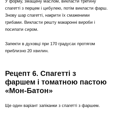
У форму, змащену маслом, викласти третину
спагетті з перцем і цибулею, потім викласти фарш.
Знову шар спагетті, накрити їх смаженими
грибами. Викласти решту макаронні вироби і
посипати сиром.
Запекти в духовці при 170 градусах протягом
приблизно 20 хвилин.
Рецепт 6. Спагетті з
фаршем і томатною пастою
«Мон-Батон»
Ще один варіант запіканки з спагетті з фаршем.