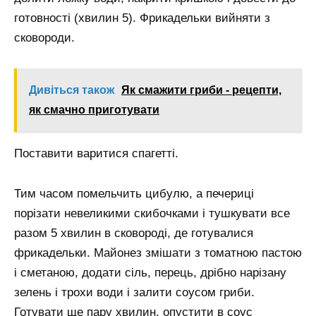
готовності (хвилин 5). Фрикадельки вийняти з
сковороди.
Дивіться також
Як смажити гриби - рецепти,
як смачно приготувати
Поставити варитися спагетті.
Тим часом помельчить цибулю, а печериці
порізати невеликими скибочками і тушкувати все
разом 5 хвилин в сковороді, де готувалися
фрикадельки. Майонез змішати з томатною пастою
і сметаною, додати сіль, перець, дрібно нарізану
зелень і трохи води і залити соусом гриби.
Готувати ще пару хвилин, опустити в соус