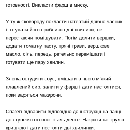
готовності. Викласти фарш в миску.
У ту ж сковороду покласти натертий дрібно часник
і готувати його приблизно дві хвилини, не
перестаючи помішувати. Потім долити вершки,
додати томатну пасту, пряні трави, вершкове
масло, сіль, перець, ретельно перемішати і
готувати ще пару хвилин.
Злегка остудити соус, вмішати в нього м’який
плавлений сир, залити у фарш і дати настоятися,
поки варяться макарони.
Спагеті відварити відповідно до інструкції на пачці
до ступеня готовності аль денте. Накрити каструлю
кришкою і дати постояти дві хвилинки.