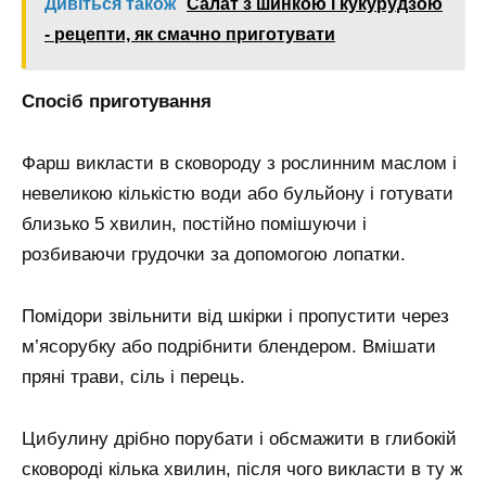
Дивіться також
Салат з шинкою і кукурудзою
- рецепти, як смачно приготувати
Спосіб приготування
Фарш викласти в сковороду з рослинним маслом і
невеликою кількістю води або бульйону і готувати
близько 5 хвилин, постійно помішуючи і
розбиваючи грудочки за допомогою лопатки.
Помідори звільнити від шкірки і пропустити через
м’ясорубку або подрібнити блендером. Вмішати
пряні трави, сіль і перець.
Цибулину дрібно порубати і обсмажити в глибокій
сковороді кілька хвилин, після чого викласти в ту ж