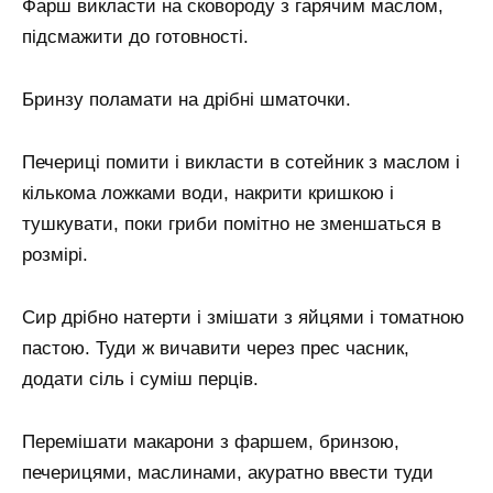
Фарш викласти на сковороду з гарячим маслом,
підсмажити до готовності.
Бринзу поламати на дрібні шматочки.
Печериці помити і викласти в сотейник з маслом і
кількома ложками води, накрити кришкою і
тушкувати, поки гриби помітно не зменшаться в
розмірі.
Сир дрібно натерти і змішати з яйцями і томатною
пастою. Туди ж вичавити через прес часник,
додати сіль і суміш перців.
Перемішати макарони з фаршем, бринзою,
печерицями, маслинами, акуратно ввести туди