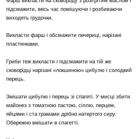
Фарш викласти на сковороду з розігрітим маслом і
підсмажити, весь час помішуючи і розбиваючи
виходять грудочки.
Викласти фарш і обсмажити печериці, нарізані
пластинками.
Гриби теж викласти і підсмажити на тій же
сковорідці нарізані «локшиною» цибулю і солодкий
перець.
Змішати цибулю і перець зі спагеті. У мисці збити
майонез з томатною пастою, сіллю, перцем,
яйцями і ста грамами дрібно натертого сиру.
Обережно вмішати в спагетті.