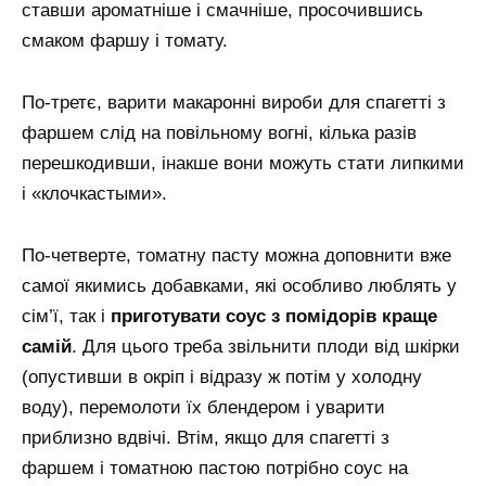
ставши ароматніше і смачніше, просочившись
смаком фаршу і томату.
По-третє, варити макаронні вироби для спагетті з
фаршем слід на повільному вогні, кілька разів
перешкодивши, інакше вони можуть стати липкими
і «клочкастыми».
По-четверте, томатну пасту можна доповнити вже
самої якимись добавками, які особливо люблять у
сім’ї, так і
приготувати соус з помідорів краще
самій
. Для цього треба звільнити плоди від шкірки
(опустивши в окріп і відразу ж потім у холодну
воду), перемолоти їх блендером і уварити
приблизно вдвічі. Втім, якщо для спагетті з
фаршем і томатною пастою потрібно соус на