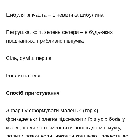
Цибуля ріпчаста – 1 невелика цибулина
Петрушка, кріп, зелень селери – в будь-яких
поєднаннях, приблизно півпучка
Сіль, суміш перців
Рослинна олія
Спосіб приготування
З фаршу сформувати маленькі (горіх)
фрикадельки і злегка підсмажити їх з усіх боків у
маслі, після чого зменшити вогонь до мінімуму,
долити ложку води, накрити кришкою і довести до