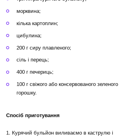
морквина;
кілька картоплин;
цибулина;
200 г сиру плавленого;
сіль і перець;
400 г печериць;
100 г свіжого або консервованого зеленого
горошку.
Спосіб приготування
1. Курячий бульйон виливаємо в каструлю і