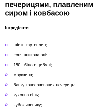
печерицями, плавленим
сиром і ковбасою
Інгредієнти
шість картоплин;
соняшникова олія;
150 г білого цибулі;
морквина;
банку консервованих печериць;
кухонна сіль;
зубок часнику;