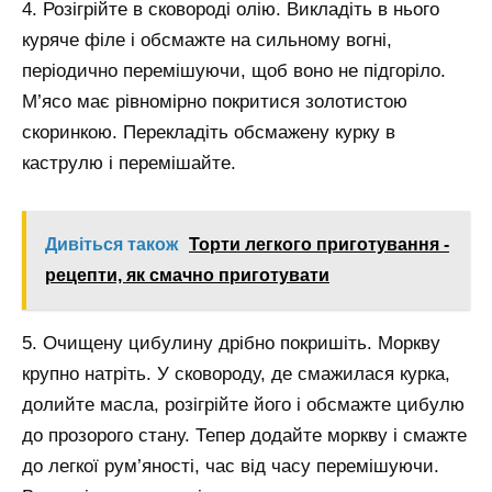
4. Розігрійте в сковороді олію. Викладіть в нього
куряче філе і обсмажте на сильному вогні,
періодично перемішуючи, щоб воно не підгоріло.
М’ясо має рівномірно покритися золотистою
скоринкою. Перекладіть обсмажену курку в
каструлю і перемішайте.
Дивіться також
Торти легкого приготування -
рецепти, як смачно приготувати
5. Очищену цибулину дрібно покришіть. Моркву
крупно натріть. У сковороду, де смажилася курка,
долийте масла, розігрійте його і обсмажте цибулю
до прозорого стану. Тепер додайте моркву і смажте
до легкої рум’яності, час від часу перемішуючи.