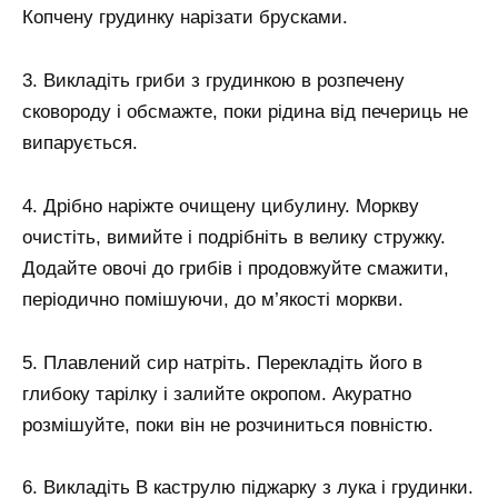
Копчену грудинку нарізати брусками.
3. Викладіть гриби з грудинкою в розпечену
сковороду і обсмажте, поки рідина від печериць не
випарується.
4. Дрібно наріжте очищену цибулину. Моркву
очистіть, вимийте і подрібніть в велику стружку.
Додайте овочі до грибів і продовжуйте смажити,
періодично помішуючи, до м’якості моркви.
5. Плавлений сир натріть. Перекладіть його в
глибоку тарілку і залийте окропом. Акуратно
розмішуйте, поки він не розчиниться повністю.
6. Викладіть В каструлю піджарку з лука і грудинки.