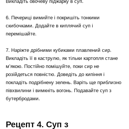
Викладіть овочеву піджарку в суп.
6. Печериці вимийте і покришіть тонкими
скибочками. Додайте в киплячий суп і
перемішайте.
7. Наріжте дрібними кубиками плавлений сир.
Викладіть її в каструлю, як тільки картопля стане
м’якою. Постійно помішуйте, поки сир не
розійдеться повністю. Доведіть до кипіння і
покладіть подрібнену зелень. Варіть ще приблизно
півхвилини і вимкніть вогонь. Подавайте суп з
бутербродами.
Рецепт 4. Суп з