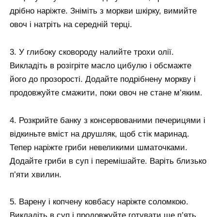
дрібно наріжте. Зніміть з моркви шкірку, вимийте
овоч і натріть на середній терці.
3. У глибоку сковороду налийте трохи олії.
Викладіть в розігріте масло цибулю і обсмажте
його до прозорості. Додайте подрібнену моркву і
продовжуйте смажити, поки овоч не стане м’яким.
4. Розкрийте банку з консервованими печерицями і
відкиньте вміст на друшляк, щоб стік маринад.
Тепер наріжте гриби невеликими шматочками.
Додайте гриби в суп і перемішайте. Варіть близько
п’яти хвилин.
5. Варену і копчену ковбасу наріжте соломкою.
Викладіть в суп і продовжуйте готувати ще п’ять