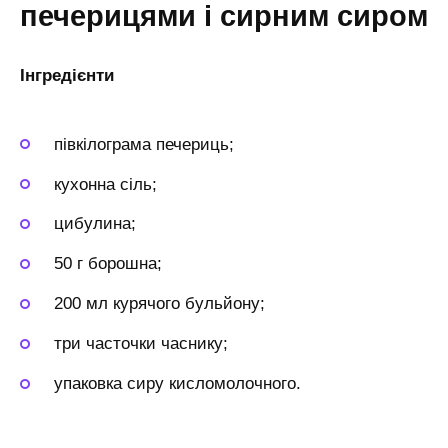
печерицями і сирним сиром
Інгредієнти
півкілограма печериць;
кухонна сіль;
цибулина;
50 г борошна;
200 мл курячого бульйону;
три часточки часнику;
упаковка сиру кисломолочного.