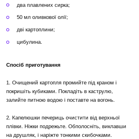
два плавлених сирка;
50 мл оливкової олії;
дві картоплини;
цибулина.
Спосіб приготування
1. Очищений картопля промийте під краном і
покришіть кубиками. Покладіть в каструлю,
залийте питною водою і поставте на вогонь.
2. Капелюшки печериць очистити від верхньої
плівки. Ніжки подрежьте. Обполосніть, виклавши
на друшляк, і наріжте тонкими скибочками.