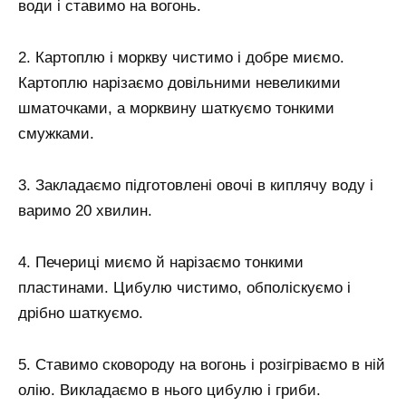
води і ставимо на вогонь.
2. Картоплю і моркву чистимо і добре миємо.
Картоплю нарізаємо довільними невеликими
шматочками, а морквину шаткуємо тонкими
смужками.
3. Закладаємо підготовлені овочі в киплячу воду і
варимо 20 хвилин.
4. Печериці миємо й нарізаємо тонкими
пластинами. Цибулю чистимо, обполіскуємо і
дрібно шаткуємо.
5. Ставимо сковороду на вогонь і розігріваємо в ній
олію. Викладаємо в нього цибулю і гриби.