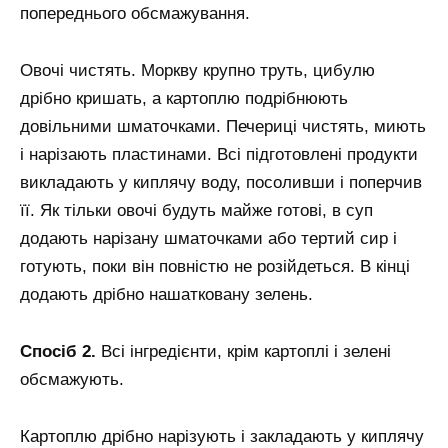
попереднього обсмажування.
Овочі чистять. Моркву крупно труть, цибулю
дрібно кришать, а картоплю подрібнюють
довільними шматочками. Печериці чистять, миють
і нарізають пластинами. Всі підготовлені продукти
викладають у киплячу воду, посоливши і поперчив
її. Як тільки овочі будуть майже готові, в суп
додають нарізану шматочками або тертий сир і
готують, поки він повністю не розійдеться. В кінці
додають дрібно нашатковану зелень.
Спосіб 2.
Всі інгредієнти, крім картоплі і зелені
обсмажують.
Картоплю дрібно нарізують і закладають у киплячу