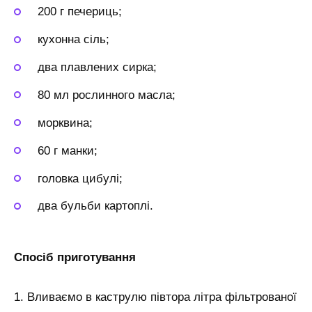
200 г печериць;
кухонна сіль;
два плавлених сирка;
80 мл рослинного масла;
морквина;
60 г манки;
головка цибулі;
два бульби картоплі.
Спосіб приготування
1. Вливаємо в каструлю півтора літра фільтрованої