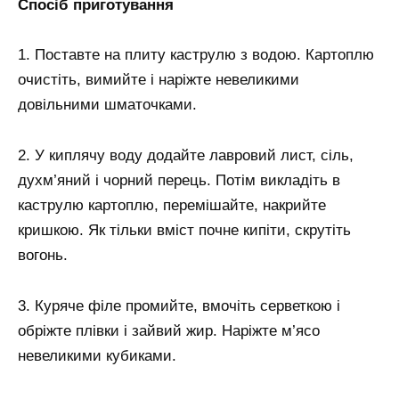
Спосіб приготування
1. Поставте на плиту каструлю з водою. Картоплю
очистіть, вимийте і наріжте невеликими
довільними шматочками.
2. У киплячу воду додайте лавровий лист, сіль,
духм’яний і чорний перець. Потім викладіть в
каструлю картоплю, перемішайте, накрийте
кришкою. Як тільки вміст почне кипіти, скрутіть
вогонь.
3. Куряче філе промийте, вмочіть серветкою і
обріжте плівки і зайвий жир. Наріжте м’ясо
невеликими кубиками.