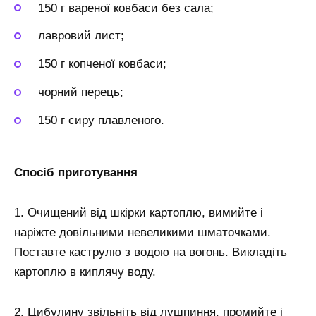
150 г вареної ковбаси без сала;
лавровий лист;
150 г копченої ковбаси;
чорний перець;
150 г сиру плавленого.
Спосіб приготування
1. Очищений від шкірки картоплю, вимийте і
наріжте довільними невеликими шматочками.
Поставте каструлю з водою на вогонь. Викладіть
картоплю в киплячу воду.
2. Цибулину звільніть від лушпиння, промийте і