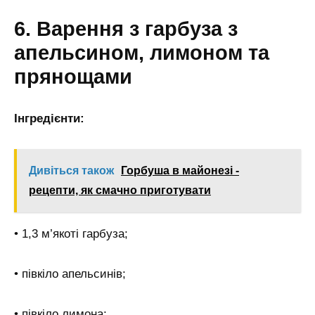
6. Варення з гарбуза з
апельсином, лимоном та
прянощами
Інгредієнти:
Дивіться також
Горбуша в майонезі -
рецепти, як смачно приготувати
• 1,3 м’якоті гарбуза;
• півкіло апельсинів;
• півкіло лимона;