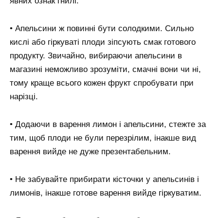
явних ознак гнилі.
• Апельсини ж повинні бути солодкими. Сильно
кислі або гіркуваті плоди зіпсують смак готового
продукту. Звичайно, вибираючи апельсини в
магазині неможливо зрозуміти, смачні вони чи ні,
тому краще всього кожен фрукт спробувати при
нарізці.
• Додаючи в варення лимон і апельсини, стежте за
тим, щоб плоди не були перезрілим, інакше вид
варення вийде не дуже презентабельним.
• Не забувайте прибирати кісточки у апельсинів і
лимонів, інакше готове варення вийде гіркуватим.