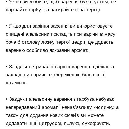
• Якщо ви любите, щоб варення було густим, не
нарізайте гарбуз, а натирайте її на тертці.
• Якщо для варіння варення ви використовуєте
очищені апельсини покладіть при варінні в масу
хоча б столову ложку тертої цедри, це додасть
варенню особливо яскравий аромат.
• Завдяки нетривалої варінні варення в декілька
заходів ви сприяєте збереженню більшості
вітамінів.
• Завдяки апельсину варення з гарбуза набуває
непередаваний аромат і ненав’язливу кислинку, а
також для додання нових смаків ви можете
додавати інші цитрусові, яблука, сухофрукти.