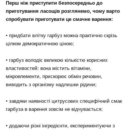
Перш ніж приступити безпосередньо до
приготування ласощів розглянемо, чому варто
спробувати приготувати це смачне варення:
• придбати влітку гарбуз можна практично скрізь
цілком демократичною ціною;
• гарбуз володіє великою кількістю корисних
властивостей: вона містить вітаміни,
мікроелементи, прискорює обмін речовин,
виводить з організму надлишки рідини;
• завдяки наявності цитрусових специфічний смак
гарбуза в варення зовсім не відчувається;
• додаючи різні інгредієнти, експериментуючи з