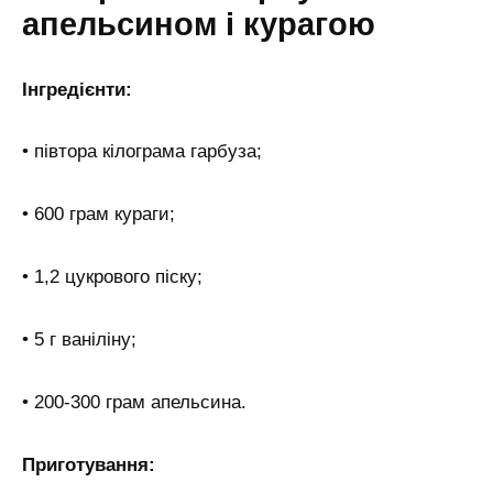
апельсином і курагою
Інгредієнти:
• півтора кілограма гарбуза;
• 600 грам кураги;
• 1,2 цукрового піску;
• 5 г ваніліну;
• 200-300 грам апельсина.
Приготування: