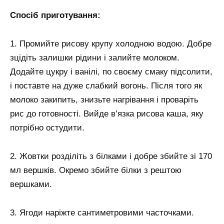
Спосіб приготування:
1. Промийте рисову крупу холодною водою. Добре
зцідіть залишки рідини і залийте молоком.
Додайте цукру і ванілі, по своєму смаку підсолити,
і поставте на дуже слабкий вогонь. Після того як
молоко закипить, знизьте нагрівання і проваріть
рис до готовності. Вийде в’язка рисова каша, яку
потрібно остудити.
2. Жовтки розділіть з білками і добре збийте зі 170
мл вершків. Окремо збийте білки з рештою
вершками.
3. Ягоди наріжте сантиметровими часточками.