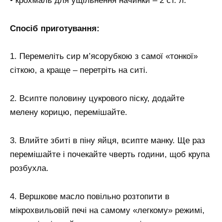
• крохмаль для ущільнення начинки – 2 ст. л.
Спосіб приготування:
1. Перемеліть сир м’ясорубкою з самої «тонкої»
сіткою, а краще – перетріть на ситі.
2. Всипте половину цукрового піску, додайте
мелену корицю, перемішайте.
3. Влийте збиті в піну яйця, всипте манку. Ще раз
перемішайте і почекайте чверть години, щоб крупа
розбухла.
4. Вершкове масло повільно розтопити в
мікрохвильовій печі на самому «легкому» режимі,