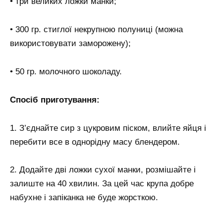
• три великих ложки манки;
• 300 гр. стиглої некрупною полуниці (можна
використовувати заморожену);
• 50 гр. молочного шоколаду.
Спосіб приготування:
1. З’єднайте сир з цукровим піском, влийте яйця і
перебити все в однорідну масу блендером.
2. Додайте дві ложки сухої манки, розмішайте і
залиште на 40 хвилин. За цей час крупа добре
набухне і запіканка не буде жорсткою.