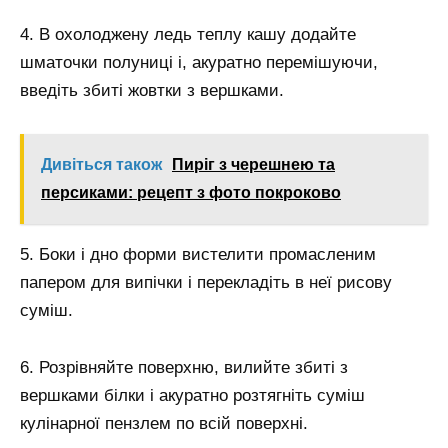
4. В охолоджену ледь теплу кашу додайте
шматочки полуниці і, акуратно перемішуючи,
введіть збиті жовтки з вершками.
Дивіться також
Пиріг з черешнею та
персиками: рецепт з фото покроково
5. Боки і дно форми вистелити промасленим
папером для випічки і перекладіть в неї рисову
суміш.
6. Розрівняйте поверхню, вилийте збиті з
вершками білки і акуратно розтягніть суміш
кулінарної пензлем по всій поверхні.