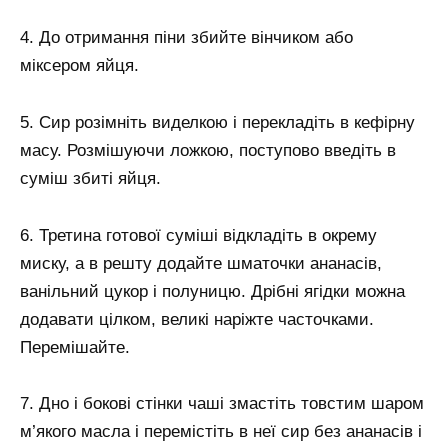
4. До отримання піни збийте вінчиком або
міксером яйця.
5. Сир розімніть виделкою і перекладіть в кефірну
масу. Розмішуючи ложкою, поступово введіть в
суміш збиті яйця.
6. Третина готової суміші відкладіть в окрему
миску, а в решту додайте шматочки ананасів,
ванільний цукор і полуницю. Дрібні ягідки можна
додавати цілком, великі наріжте часточками.
Перемішайте.
7. Дно і бокові стінки чаші змастіть товстим шаром
м’якого масла і перемістіть в неї сир без ананасів і