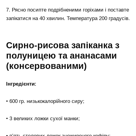
7. Рясно посипте подрібненими горіхами і поставте
запікатися на 40 хвилин. Температура 200 градусів.
Сирно-рисова запіканка з
полуницею та ананасами
(консервованими)
Інгредієнти:
• 600 гр. низькокалорійного сиру;
• 3 великих ложки сухої манки;
• п’ять столових ложок знежиреного кефіру;