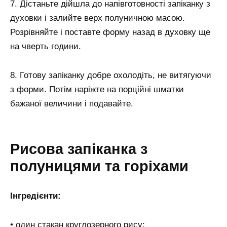
7. Дістаньте дійшла до напівготовності запіканку з
духовки і залийте верх полуничною масою.
Розрівняйте і поставте форму назад в духовку ще
на чверть години.
8. Готову запіканку добре охолодіть, не витягуючи
з форми. Потім наріжте на порційні шматки
бажаної величини і подавайте.
Рисова запіканка з
полуницями та горіхами
Інгредієнти:
• один стакан круглозерного рису;