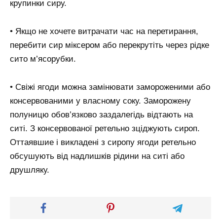
крупинки сиру.
• Якщо не хочете витрачати час на перетирання,
перебити сир міксером або перекрутіть через рідке
сито м’ясорубки.
• Свіжі ягоди можна замінювати замороженими або
консервованими у власному соку. Заморожену
полуницю обов’язково заздалегідь відтають на
ситі. З консервованої ретельно зціджують сироп.
Оттаявшие і викладені з сиропу ягоди ретельно
обсушують від надлишків рідини на ситі або
друшляку.