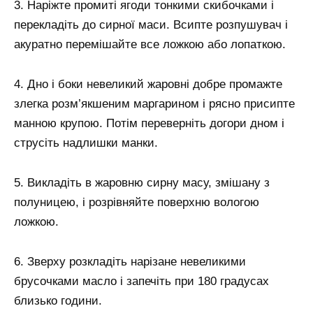
3. Наріжте промиті ягоди тонкими скибочками і
перекладіть до сирної маси. Всипте розпушувач і
акуратно перемішайте все ложкою або лопаткою.
4. Дно і боки невеликий жаровні добре промажте
злегка розм’якшеним маргарином і рясно присипте
манною крупою. Потім переверніть догори дном і
струсіть надлишки манки.
5. Викладіть в жаровню сирну масу, змішану з
полуницею, і розрівняйте поверхню вологою
ложкою.
6. Зверху розкладіть нарізане невеликими
брусочками масло і запечіть при 180 градусах
близько години.