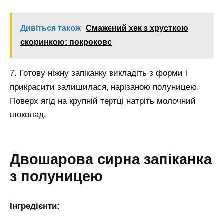
Дивіться також
Смажений хек з хрусткою
скоринкою: покроково
7. Готову ніжну запіканку викладіть з форми і
прикрасити залишилася, нарізаною полуницею.
Поверх ягід на крупній тертці натріть молочний
шоколад.
Двошарова сирна запіканка
з полуницею
Інгредієнти: