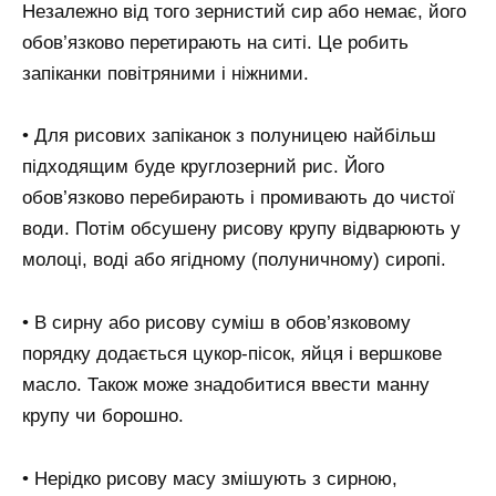
Незалежно від того зернистий сир або немає, його
обов’язково перетирають на ситі. Це робить
запіканки повітряними і ніжними.
• Для рисових запіканок з полуницею найбільш
підходящим буде круглозерний рис. Його
обов’язково перебирають і промивають до чистої
води. Потім обсушену рисову крупу відварюють у
молоці, воді або ягідному (полуничному) сиропі.
• В сирну або рисову суміш в обов’язковому
порядку додається цукор-пісок, яйця і вершкове
масло. Також може знадобитися ввести манну
крупу чи борошно.
• Нерідко рисову масу змішують з сирною,