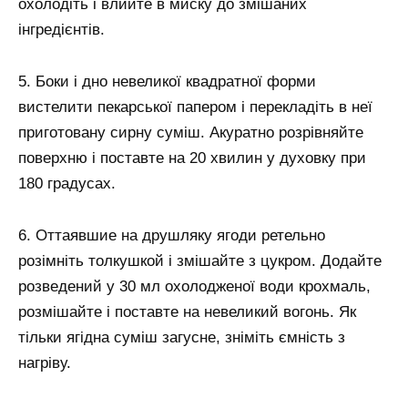
охолодіть і влийте в миску до змішаних
інгредієнтів.
5. Боки і дно невеликої квадратної форми
вистелити пекарської папером і перекладіть в неї
приготовану сирну суміш. Акуратно розрівняйте
поверхню і поставте на 20 хвилин у духовку при
180 градусах.
6. Оттаявшие на друшляку ягоди ретельно
розімніть толкушкой і змішайте з цукром. Додайте
розведений у 30 мл охолодженої води крохмаль,
розмішайте і поставте на невеликий вогонь. Як
тільки ягідна суміш загусне, зніміть ємність з
нагріву.