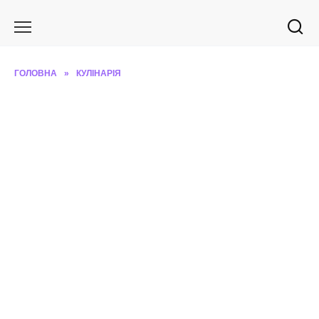
Перейти
до
вмісту
ГОЛОВНА
»
КУЛІНАРІЯ