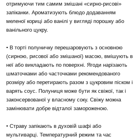
отримуючи тим самим змішані «сирно-рисові»
запіканки. Ароматизують блюдо додаванням
меленої кориці або ванілі у вигляді порошку або
ванільного цукру.
• В торті полуничку перешаровують з основною
(сирною, рисової або змішаної) масою, вмішують в
неї або викладають по поверхні. Ягоди нарізають
шматочками або часточками рекомендованого
розміру або перетирають разом з цукровим піском і
варять соус. Полуниця може бути як свіжої, так і
законсервованої у власному соку. Свіжу можна
замінювати добре відталої замороженою.
• Страву запікають в духовій шафі або
мультиварці. Температурний режим та час