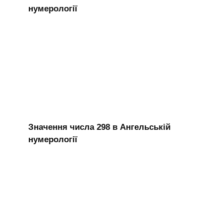
нумерології
Значення числа 298 в Ангельській
нумерології