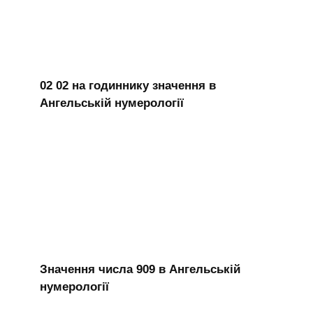
02 02 на годиннику значення в
Ангельській нумерології
Значення числа 909 в Ангельській
нумерології