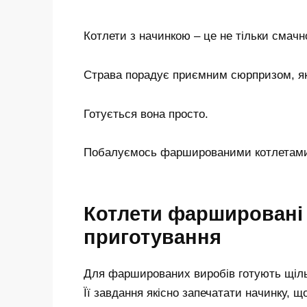
Котлети з начинкою – це не тільки смачно
Страва порадує приємним сюрпризом, як
Готується вона просто.
Побалуємось фаршированими котлетам
Котлети фаршировані 
приготування
Для фаршированих виробів готують щільн
Її завдання якісно запечатати начинку, щ