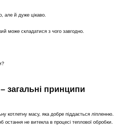
, але й дуже цікаво.
ий може складатися з чого завгодно.
и?
– загальні принципи
у котлетну масу, яка добре піддається ліпленню.
об остання не витекла в процесі теплової обробки.