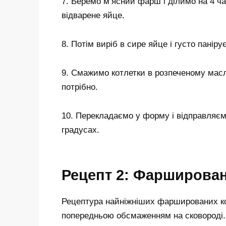
7. Беремо м’ясний фарш і ділимо на 4 
відварене яйце.
8. Потім виріб в сире яйце і густо панір
9. Смажимо котлетки в розпеченому масл
потрібно.
10. Перекладаємо у форму і відправляєм
градусах.
Рецепт 2: Фарширован
Рецептура найніжніших фаршированих кот
попередньою обсмаженням на сковороді. 