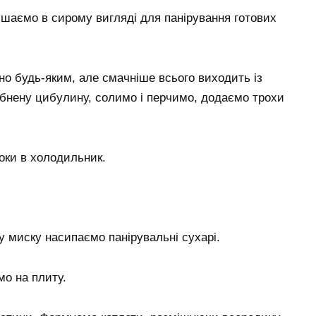
ишаємо в сирому вигляді для панірування готових
о будь-яким, але смачніше всього виходить із
ібнену цибулину, солимо і перчимо, додаємо трохи
оки в холодильник.
у миску насипаємо панірувальні сухарі.
мо на плиту.