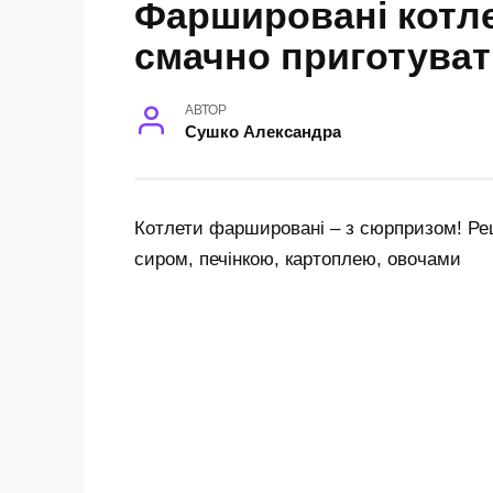
Фаршировані котле
смачно приготуват
АВТОР
Сушко Александра
Котлети фаршировані – з сюрпризом! Ре
сиром, печінкою, картоплею, овочами