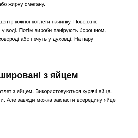
або жирну сметану.
ентр кожної котлети начинку. Поверхню
 у воді. Потім вироби панірують борошном,
ковороді або печуть у духовці. На пару
ршировані з яйцем
лет з яйцем. Використовуються курячі яйця.
и. Але завжди можна закласти всередину яйце