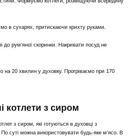
частини. Формуємо котлети, розміщуючи всередину
уємо в сухарях, притискаючи крихту руками.
і до рум’яної скоринки. Накривати посуд не
о на 20 хвилин у духовку. Прогріваємо при 170
і котлети з сиром
лет з сиром, які готуються в духовці з
По суті можна використовувати будь-яке м’ясо. В