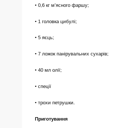
• 0,6 кг м’ясного фаршу;
• 1 головка цибулі;
• 5 яєць;
• 7 ложок панірувальних сухарів;
• 40 мл олії;
• спеції
• трохи петрушки.
Приготування