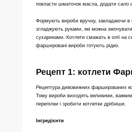
покласти шматочок масла, додати сало 
Формують вироби вручну, закладаючи в ц
згладжують руками, які можна змочувати
сухариками. Котлети смажать в олії на с
фаршировані вироби готують рідко.
Рецепт 1: котлети Фа
Рецептура дивовижних фаршированих кот
Тому вироби виходять великими, важким
перепілки і зробити котлетки дрібніше.
Інгредієнти