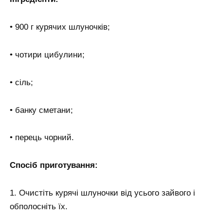
• 900 г курячих шлуночків;
• чотири цибулини;
• сіль;
• банку сметани;
• перець чорний.
Спосіб приготування:
1. Очистіть курячі шлуночки від усього зайвого і
обполосніть їх.