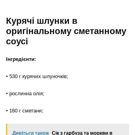
Курячі шлунки в
оригінальному сметанному
соусі
Інгредієнти:
• 530 г курячих шлуночків;
• рослинна олія;
• 160 г сметани;
Дивіться також
Сік з гарбуза та моркви в