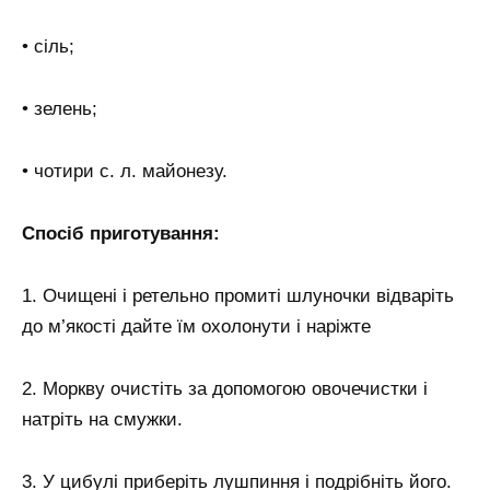
• сіль;
• зелень;
• чотири с. л. майонезу.
Спосіб приготування:
1. Очищені і ретельно промиті шлуночки відваріть
до м’якості дайте їм охолонути і наріжте
2. Моркву очистіть за допомогою овочечистки і
натріть на смужки.
3. У цибулі приберіть лушпиння і подрібніть його.