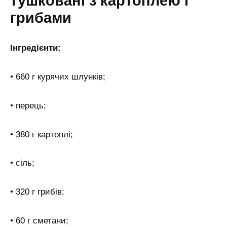
тушковані з картоплею і
грибами
Інгредієнти:
• 660 г курячих шлунків;
• перець;
• 380 г картоплі;
• сіль;
• 320 г грибів;
• 60 г сметани;