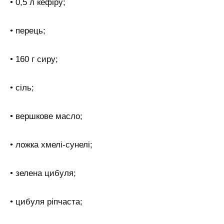
• 0,5 л кефіру;
• перець;
• 160 г сиру;
• сіль;
• вершкове масло;
• ложка хмелі-сунелі;
• зелена цибуля;
• цибуля ріпчаста;