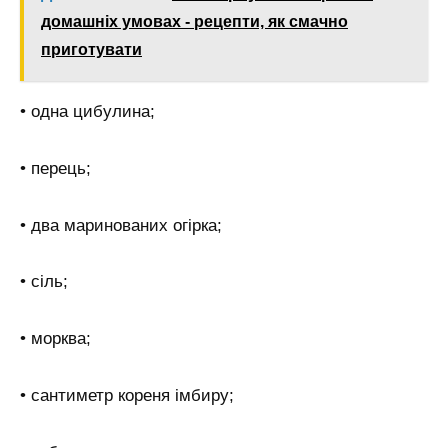
домашніх умовах - рецепти, як смачно
приготувати
• одна цибулина;
• перець;
• два маринованих огірка;
• сіль;
• морква;
• сантиметр кореня імбиру;