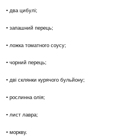
• два цибулі;
• запашний перець;
• ложка томатного соусу;
• чорний перець;
• дві склянки курячого бульйону;
• рослинна олія;
• лист лавра;
• моркву.