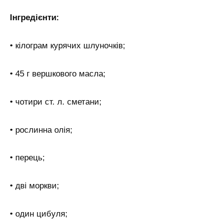
Інгредієнти:
• кілограм курячих шлуночків;
• 45 г вершкового масла;
• чотири ст. л. сметани;
• рослинна олія;
• перець;
• дві моркви;
• один цибуля;