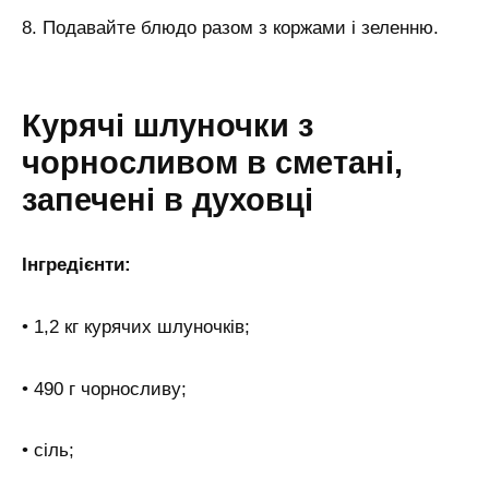
8. Подавайте блюдо разом з коржами і зеленню.
Курячі шлуночки з
чорносливом в сметані,
запечені в духовці
Інгредієнти:
• 1,2 кг курячих шлуночків;
• 490 г чорносливу;
• сіль;