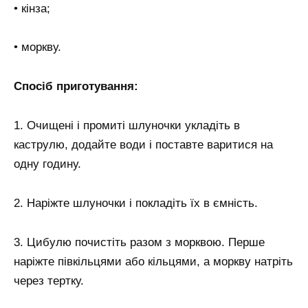
• кінза;
• моркву.
Спосіб приготування:
1. Очищені і промиті шлуночки укладіть в
каструлю, додайте води і поставте варитися на
одну годину.
2. Наріжте шлуночки і покладіть їх в ємність.
3. Цибулю почистіть разом з морквою. Перше
наріжте півкільцями або кільцями, а моркву натріть
через тертку.