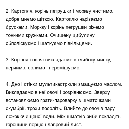
2. Картопля, корінь петрушки і моркву чистимо,
добре миємо щіткою. Картоплю нарізаємо
брусками. Моркву і корінь петрушки ріжемо
тонкими кружками. Очищену цибулину
обполіскуємо і шаткуємо півкільцями.
3. Коріння і овочі викладаємо в глибоку миску,
перчимо, солимо і перемішуємо.
4. Дно і стінки мультикастрюли змащуємо маслом.
Викладаємо в неї овочі і розрівнюємо. Зверху
встановлюємо ґрати-пароварку з шматочками
скумбрії, трохи посоліть. Влийте до овочів пару
ложок очищеної води. Між шматків риби покладіть
горошини перцю і лавровий лист.