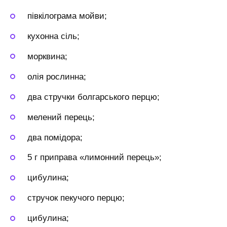
півкілограма мойви;
кухонна сіль;
морквина;
олія рослинна;
два стручки болгарського перцю;
мелений перець;
два помідора;
5 г приправа «лимонний перець»;
цибулина;
стручок пекучого перцю;
цибулина;