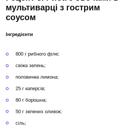
мультиварці з гострим
соусом
Інгредієнти
800 г рибного філе;
свіжа зелень;
половинка лимона;
25 г каперсів;
80 г борошна;
50 г зелених оливок;
сіль;