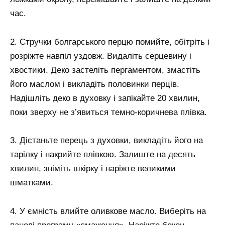
час.
2. Стручки болгарського перцю помийте, обітріть і
розріжте навпіл уздовж. Видаліть серцевину і
хвостики. Деко застеліть пергаментом, змастіть
його маслом і викладіть половинки перців.
Надішліть деко в духовку і запікайте 20 хвилин,
поки зверху не з’явиться темно-коричнева плівка.
3. Дістаньте перець з духовки, викладіть його на
тарілку і накрийте плівкою. Залиште на десять
хвилин, зніміть шкірку і наріжте великими
шматками.
4. У ємність влийте оливкове масло. Виберіть на