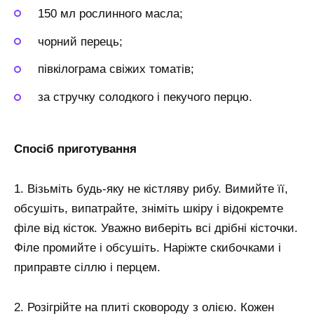
150 мл рослинного масла;
чорний перець;
півкілограма свіжих томатів;
за стручку солодкого і пекучого перцю.
Спосіб приготування
1. Візьміть будь-яку не кістляву рибу. Вимийте її,
обсушіть, випатрайте, зніміть шкіру і відокремте
філе від кісток. Уважно виберіть всі дрібні кісточки.
Філе промийте і обсушіть. Наріжте скибочками і
приправте сіллю і перцем.
2. Розігрійте на плиті сковороду з олією. Кожен