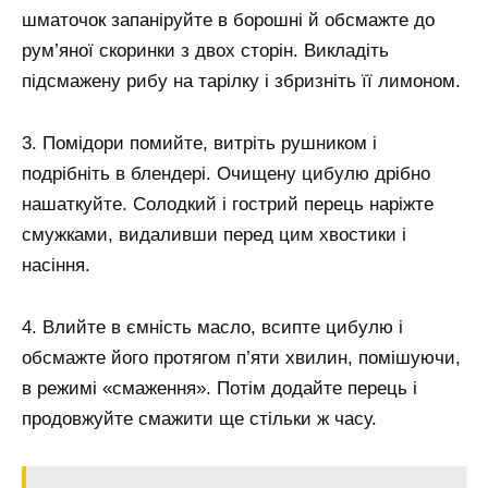
шматочок запаніруйте в борошні й обсмажте до
рум’яної скоринки з двох сторін. Викладіть
підсмажену рибу на тарілку і збризніть її лимоном.
3. Помідори помийте, витріть рушником і
подрібніть в блендері. Очищену цибулю дрібно
нашаткуйте. Солодкий і гострий перець наріжте
смужками, видаливши перед цим хвостики і
насіння.
4. Влийте в ємність масло, всипте цибулю і
обсмажте його протягом п’яти хвилин, помішуючи,
в режимі «смаження». Потім додайте перець і
продовжуйте смажити ще стільки ж часу.