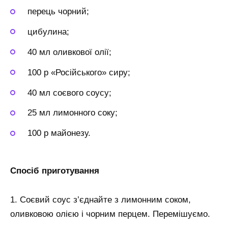
перець чорний;
цибулина;
40 мл оливкової олії;
100 р «Російського» сиру;
40 мл соєвого соусу;
25 мл лимонного соку;
100 р майонезу.
Спосіб приготування
1. Соєвий соус з’єднайте з лимонним соком,
оливковою олією і чорним перцем. Перемішуємо.