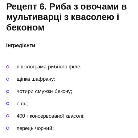
Рецепт 6. Риба з овочами в
мультиварці з квасолею і
беконом
Інгредієнти
півкілограма рибного філе;
щіпка шафрану;
чотири смужки бекону;
сіль;
400 г консервованої квасолі;
перець чорний;