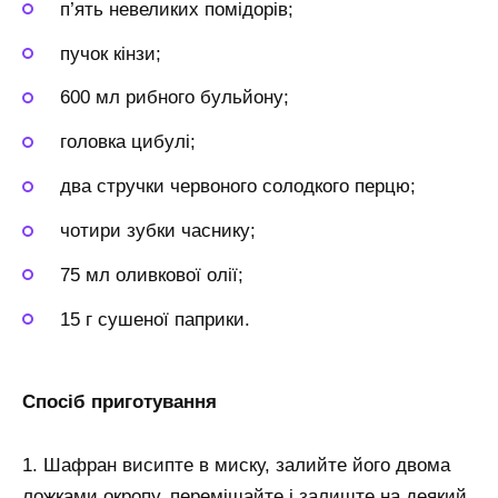
п’ять невеликих помідорів;
пучок кінзи;
600 мл рибного бульйону;
головка цибулі;
два стручки червоного солодкого перцю;
чотири зубки часнику;
75 мл оливкової олії;
15 г сушеної паприки.
Спосіб приготування
1. Шафран висипте в миску, залийте його двома
ложками окропу, перемішайте і залиште на деякий