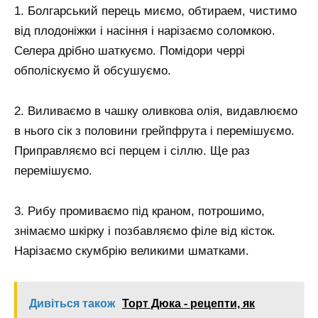
1. Болгарський перець миємо, обтираем, чистимо
від плодоніжки і насіння і нарізаємо соломкою.
Селера дрібно шаткуємо. Помідори черрі
обполіскуємо й обсушуємо.
2. Виливаємо в чашку оливкова олія, видавлюємо
в нього сік з половини грейпфрута і перемішуємо.
Приправляємо всі перцем і сіллю. Ще раз
перемішуємо.
3. Рибу промиваємо під краном, потрошимо,
знімаємо шкірку і позбавляємо філе від кісток.
Нарізаємо скумбрію великими шматками.
Дивіться також
Торт Дюка - рецепти, як