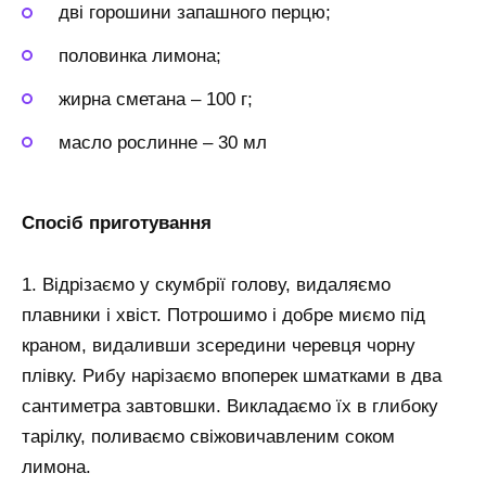
дві горошини запашного перцю;
половинка лимона;
жирна сметана – 100 г;
масло рослинне – 30 мл
Спосіб приготування
1. Відрізаємо у скумбрії голову, видаляємо
плавники і хвіст. Потрошимо і добре миємо під
краном, видаливши зсередини черевця чорну
плівку. Рибу нарізаємо впоперек шматками в два
сантиметра завтовшки. Викладаємо їх в глибоку
тарілку, поливаємо свіжовичавленим соком
лимона.