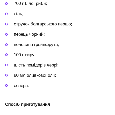
700 г білої риби;
сіль;
стручок болгарського перцю;
перець чорний;
половина грейпфрута;
100 г сиру;
шість помідорів черрі;
80 мл оливкової олії;
селера.
Спосіб приготування