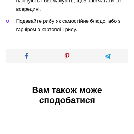
панірують і обсмажують, щоб запечатати сік
всередині.
Подавайте рибу як самостійне блюдо, або з
гарніром з картоплі і рису.
Вам також може
сподобатися