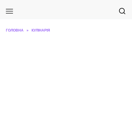
Перейти
до
вмісту
ГОЛОВНА
»
КУЛІНАРІЯ