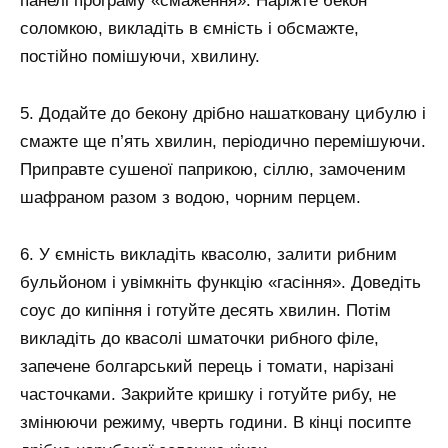
панелі програму «смаження». Наріжте бекон
соломкою, викладіть в ємність і обсмажте,
постійно помішуючи, хвилину.
5. Додайте до бекону дрібно нашатковану цибулю і
смажте ще п’ять хвилин, періодично перемішуючи.
Приправте сушеної паприкою, сіллю, замоченим
шафраном разом з водою, чорним перцем.
6. У ємність викладіть квасолю, залити рибним
бульйоном і увімкніть функцію «гасіння». Доведіть
соус до кипіння і готуйте десять хвилин. Потім
викладіть до квасолі шматочки рибного філе,
запечене болгарський перець і томати, нарізані
часточками. Закрийте кришку і готуйте рибу, не
змінюючи режиму, чверть години. В кінці посипте