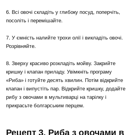
6. Всі овочі складіть у глибоку посуд, поперчіть,
посоліть і перемішайте.
7. У ємність налийте трохи олії і викладіть овочі.
Розрівняйте.
8. Зверху красиво розкладіть мойву. Закрийте
кришку і клапан приладу. Увімкніть програму
«Риба» і готуйте десять хвилин. Потім відкрийте
клапан і випустіть пар. Відкрийте кришку, додайте
рибу з овочами в мультиварці на тарілку і
прикрасьте болгарським перцем.
Рецепт 3. Риба з овочами в