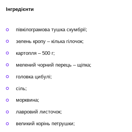
Інгредієнти
півкілограмова тушка скумбрії;
зелень кропу – кілька гілочок;
картопля – 500 г;
мелений чорний перець – щіпка;
головка цибулі;
сіль;
морквина;
лавровий листочок;
великий корінь петрушки;