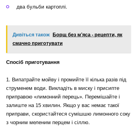
два бульби картоплі.
Дивіться також
Борщ без м’яса - рецепти, як
смачно приготувати
Спосіб приготування
1. Випатрайте мойву і промийте її кілька разів під
струменем води. Викладіть в миску і присипте
приправою «лимонний перець». Перемішайте і
залиште на 15 хвилин. Якщо у вас немає такої
приправи, скористайтеся сумішшю лимонного соку
з чорним меленим перцем і сіллю.