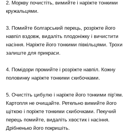
2. Моркву почистіть, вимийте і наріжте тонкими
кружальцями.
3. Помийте болгарський перець, розріжте його
навпіл вздовж, видаліть плодоніжку і вичистити
насіння. Наріжте його тонкими півкільцями. Трохи
залиште для прикраси.
4. Помідори промийте і розріжте навпіл. Кожну
половинку наріжте тонкими скибочками.
5. Очистіть цибулю і наріжте його тонкими пір’ям.
Картопля не очищайте. Ретельно вимийте його
щіткою і поріжте тонкими скибочками. Пекучий
перець помийте, видаліть хвостик і насіння.
Дрібненько його покришіть.