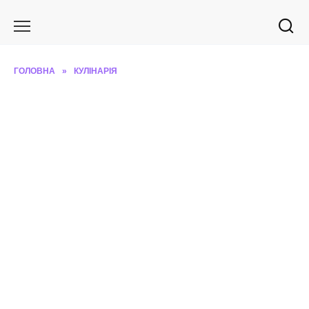
Перейти
до
вмісту
ГОЛОВНА
»
КУЛІНАРІЯ