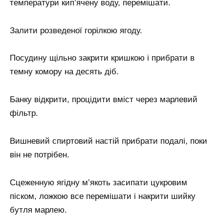
температури кип’ячену воду, перемішати.
Залити розведеної горілкою ягоду.
Посудину щільно закрити кришкою і прибрати в
темну комору на десять діб.
Банку відкрити, процідити вміст через марлевий
фільтр.
Вишневий спиртовий настій прибрати подалі, поки
він не потрібен.
Сцеженную ягідну м’якоть засипати цукровим
піском, ложкою все перемішати і накрити шийку
бутля марлею.