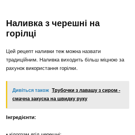
Наливка з черешні на
горілці
Цей рецепт наливки теж можна назвати
традиційним. Наливка виходить більш міцною за
рахунок використання горілки.
Дивіться також
Трубочки з лавашу з сиром -
смачна закуска на швидку руку
Інгредієнти:
• кілограм ягід черешні;