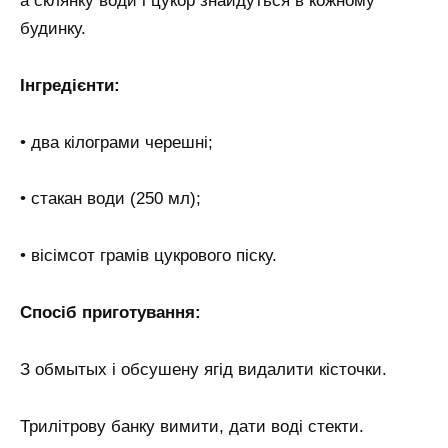
а склянку води і цукор знайдуться в кожному
будинку.
Інгредієнти:
• два кілограми черешні;
• стакан води (250 мл);
• вісімсот грамів цукрового піску.
Спосіб приготування:
З обмытых і обсушену ягід видалити кісточки.
Трилітрову банку вимити, дати воді стекти.