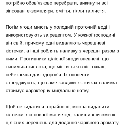
потрібно обов’язково перебрати, викинути всі
зіпсовані екземпляри, сміття, гілля та листя.
Потім ягоди миють у холодній проточній воді і
використовують за рецептом. У кожної господині
він свій, причому одні видаляють черешневі
кісточки, а інші роблять наливку з черешні разом з
ними. Противники цілісної ягоди впевнені, що
синильна кислота, що міститься в кісточках,
небезпечна для здоров’я. Їх опоненти
стверджують, що саме завдяки кісточках наливка
отримує характерну мигдальне нотку.
Щоб не кидатися в крайнощі, можна видалити
кісточки з основної маси ягід, залишивши жменю
цілісних черешень для додання чарівного аромату