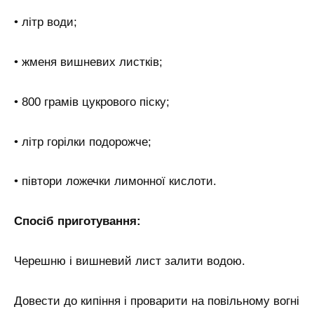
• літр води;
• жменя вишневих листків;
• 800 грамів цукрового піску;
• літр горілки подорожче;
• півтори ложечки лимонної кислоти.
Спосіб приготування:
Черешню і вишневий лист залити водою.
Довести до кипіння і проварити на повільному вогні