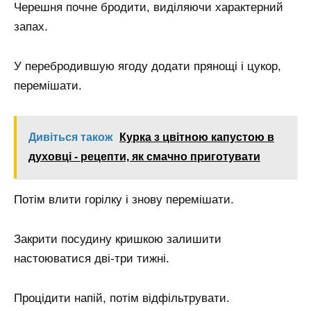
Черешня почне бродити, виділяючи характерний
запах.
У перебродившую ягоду додати прянощі і цукор,
перемішати.
Дивіться також
Курка з цвітною капустою в
духовці - рецепти, як смачно приготувати
Потім влити горілку і знову перемішати.
Закрити посудину кришкою залишити
настоюватися дві-три тижні.
Процідити напій, потім відфільтрувати.