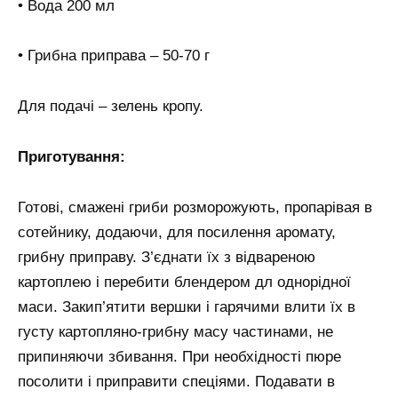
• Вода 200 мл
• Грибна приправа – 50-70 г
Для подачі – зелень кропу.
Приготування:
Готові, смажені гриби розморожують, пропарівая в
сотейнику, додаючи, для посилення аромату,
грибну приправу. З’єднати їх з відвареною
картоплею і перебити блендером дл однорідної
маси. Закип’ятити вершки і гарячими влити їх в
густу картопляно-грибну масу частинами, не
припиняючи збивання. При необхідності пюре
посолити і приправити спеціями. Подавати в