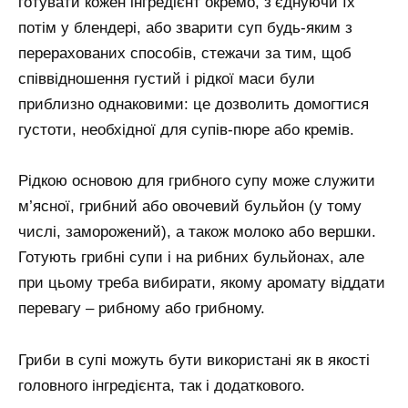
готувати кожен інгредієнт окремо, з’єднуючи їх
потім у блендері, або зварити суп будь-яким з
перерахованих способів, стежачи за тим, щоб
співвідношення густий і рідкої маси були
приблизно однаковими: це дозволить домогтися
густоти, необхідної для супів-пюре або кремів.
Рідкою основою для грибного супу може служити
м’ясної, грибний або овочевий бульйон (у тому
числі, заморожений), а також молоко або вершки.
Готують грибні супи і на рибних бульйонах, але
при цьому треба вибирати, якому аромату віддати
перевагу – рибному або грибному.
Гриби в супі можуть бути використані як в якості
головного інгредієнта, так і додаткового.