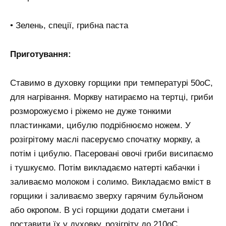
• Зелень, спеції, грибна паста
Приготування:
Ставимо в духовку горщики при температурі 50оС,
для нагрівання. Моркву натираємо на тертці, гриби
розморожуємо і ріжемо не дуже тонкими
пластинками, цибулю подрібнюємо ножем. У
розігрітому маслі пасеруємо спочатку моркву, а
потім і цибулю. Пасеровані овочі гриби висипаємо
і тушкуємо. Потім викладаємо натерті кабачки і
заливаємо молоком і солимо. Викладаємо вміст в
горщики і заливаємо зверху гарячим бульйоном
або окропом. В усі горщики додати сметани і
поставити їх у духовку, розігріту до 210оС,