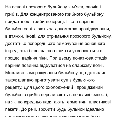
На основі прозорого бульйону з м’яса, овочів і
грибів. Для концентрованого грибного бульйону
придатні білі гриби печериці. Після варіння
бульйон освітлюють за допомогою проціджування,
відтяжки. Іноді, для отримання прозорого бульйону,
достатньо попереднього вимочування основного
інгредієнта і своєчасного зняття утворюється в
процесі варіння піни. При цьому початкова стадія
варіння повинна відбуватися на слабкому вогні.
Можливо заморожування бульйону, що дозволяє
також швидко приготувати суп з будь-якого
рецепту. Для цього охолоджений і проціджений
бульйон з грибів переливають в невеликі ємності,
на які попередньо надягають герметичні пластикові
пакети. До речі, зробити будь бульйон ідеально
прозорим можна, використовуючи метод його