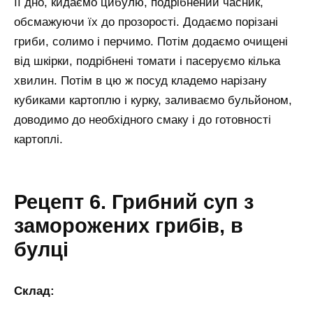
її дно, кидаємо цибулю, подрібнений часник,
обсмажуючи їх до прозорості. Додаємо порізані
гриби, солимо і перчимо. Потім додаємо очищені
від шкірки, подрібнені томати і пасеруємо кілька
хвилин. Потім в цю ж посуд кладемо нарізану
кубиками картоплю і курку, заливаємо бульйоном,
доводимо до необхідного смаку і до готовності
картоплі.
Рецепт 6. Грибний суп з
заморожених грибів, в
булці
Склад: