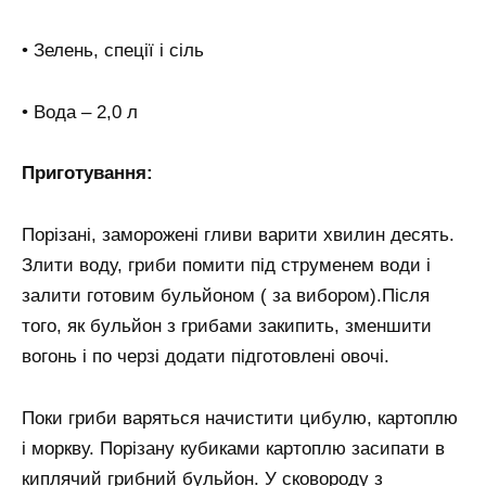
• Зелень, спеції і сіль
• Вода – 2,0 л
Приготування:
Порізані, заморожені гливи варити хвилин десять.
Злити воду, гриби помити під струменем води і
залити готовим бульйоном ( за вибором).Після
того, як бульйон з грибами закипить, зменшити
вогонь і по черзі додати підготовлені овочі.
Поки гриби варяться начистити цибулю, картоплю
і моркву. Порізану кубиками картоплю засипати в
киплячий грибний бульйон. У сковороду з