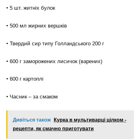
• 5 шт. житніх булок
• 500 мл жирних вершків
• Твердий сир типу Голландського 200 г
• 600 г заморожених лисичок (варених)
• 600 г картоплі
• Часник – за смаком
Дивіться також
Курка в мультиварці цілком -
рецепти, як смачно приготувати