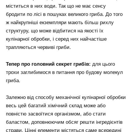
міститься в них води. Так що не має сенсу
бродити по лісі в пошуках великого гриба. До того
ж найкрупніші екземпляри мають більш рихлу
структуру, що може відбитися на якості їх
кулінарної обробки, і серед них найчастіше
трапляються червиві гриби.
Тепер про головний секрет грибів:
для цього
трохи заглибимося в питання про будову молекул
гриба.
Залежно від способу механічної кулінарної обробки
весь цей багатий хімічний склад може або
повністю засвоїтися організмом, або стати
баластом, доповнюючим обсяг решти інгредієнтів
страви. Цінні елементи містяться саме всередині