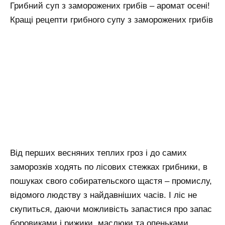
Грибний суп з заморожених грибів – аромат осені!
Кращі рецепти грибного супу з заморожених грибів
Від перших весняних теплих гроз і до самих
заморозків ходять по лісових стежках грибники, в
пошуках свого собирательского щастя – промислу,
відомого людству з найдавніших часів. І ліс не
скупиться, даючи можливість запастися про запас
боровиками і рижики, маслюки та опеньками,