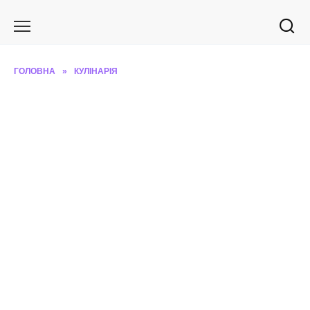
Перейти
до
вмісту
ГОЛОВНА
»
КУЛІНАРІЯ