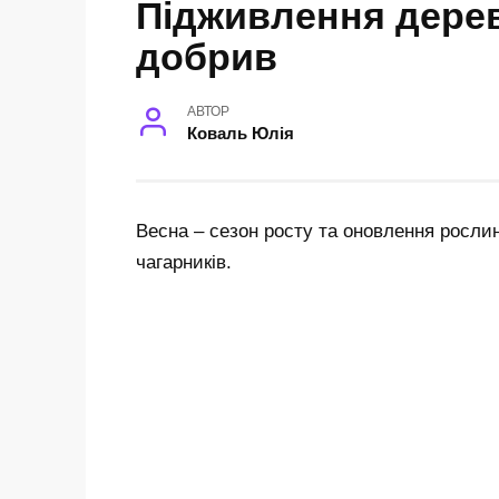
Підживлення дерев
добрив
АВТОР
Коваль Юлія
Весна – сезон росту та оновлення росли
чагарників.