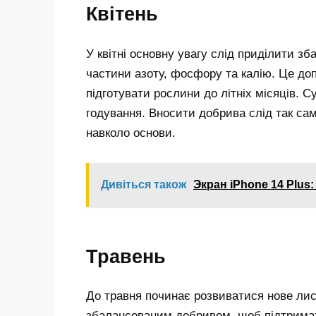
Квітень
У квітні основну увагу слід приділити з
частини азоту, фосфору та калію. Це до
підготувати рослини до літніх місяців. С
годування. Вносити добрива слід так само
навколо основи.
Дивіться також
Экран iPhone 14 Plus
Травень
До травня починає розвиватися нове лис
збалансованим добривом, щоб підтримат