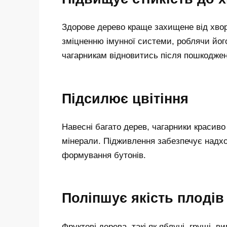
Здорове дерево краще захищене від хвор
зміцненню імунної системи, роблячи його
чагарникам відновитись після пошкоджень
Підсилює цвітіння
Навесні багато дерев, чагарники красиво 
мінерали. Підживлення забезпечує надх
формування бутонів.
Поліпшує якість плодів
Фруктові дерева, такі як яблуні, груші, 