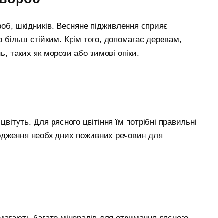
об, шкідників. Весняне підживлення сприяє
 більш стійким. Крім того, допомагає деревам,
, таких як морози або зимові опіки.
цвітуть. Для рясного цвітіння їм потрібні правильні
одження необхідних поживних речовин для
вимагають багато мінералів для отримання рясного