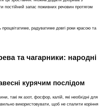
ти постійний запас поживних речовин протягом
 процвітатиме, радуватиме довгі роки красою та
ева та чагарники: народні
авесні курячим послідом
ни, такі як азот, фосфор, калій, які необхідні для
вильно використовувати, щоб не спалити коріння