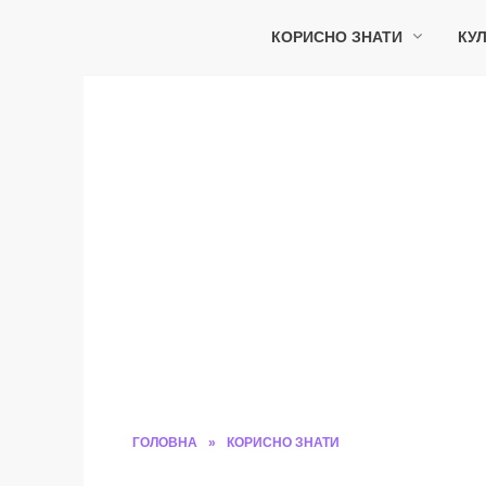
Перейти
до
КОРИСНО ЗНАТИ
КУЛ
вмісту
ГОЛОВНА
»
КОРИСНО ЗНАТИ