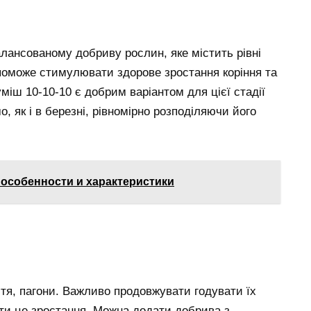
балансованому добриву рослин, яке містить рівні
поможе стимулювати здорове зростання коріння та
уміш 10-10-10 є добрим варіантом для цієї стадії
, як і в березні, рівномірно розподіляючи його
: особенности и характеристики
тя, пагони. Важливо продовжувати годувати їх
и це зростання. Можна додати добрива з