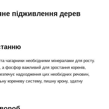
яне підживлення дерев
станню
та чагарники необхідними мінералами для росту.
 а фосфор важливий для зростання коренів,
абезпечує надходження цих необхідних речовин,
ну кореневу систему, пишну крону, здатну
хвороб