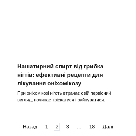
Нашатирний спирт від грибка
нігтів: ефективні рецепти для
лікування оніхомікозу
При оніхомікозі ніготь втрачає свій первісний
вигляд, починає тріскатися і руйнуватися.
Пагінація
Назад
1
2
3
…
18
Далі
записів