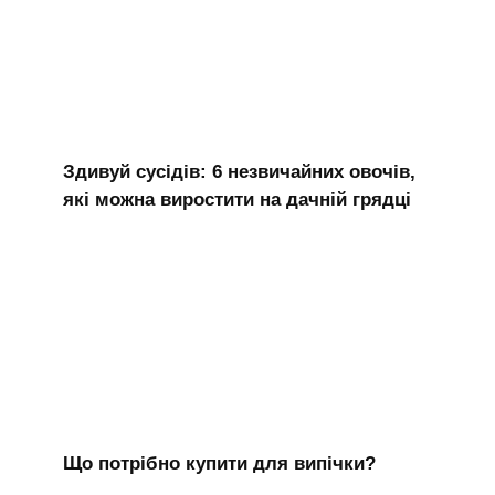
Здивуй сусідів: 6 незвичайних овочів,
які можна виростити на дачній грядці
Що потрібно купити для випічки?