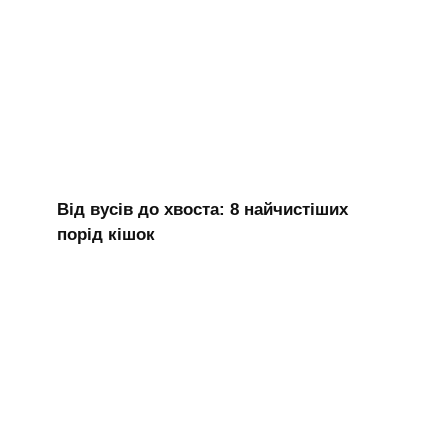
Від вусів до хвоста: 8 найчистіших
порід кішок