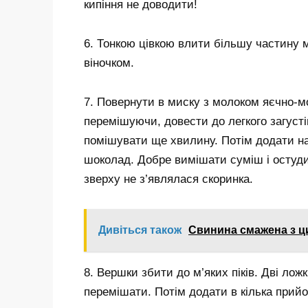
кипіння не доводити!
6. Тонкою цівкою влити більшу частину 
віночком.
7. Повернути в миску з молоком яєчно-м
перемішуючи, довести до легкого загусті
помішувати ще хвилину. Потім додати н
шоколад. Добре вимішати суміш і остуди
зверху не з’являлася скоринка.
Дивіться також
Свинина смажена з ци
8. Вершки збити до м’яких піків. Дві л
перемішати. Потім додати в кілька прий