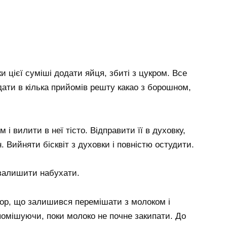
и цієї суміші додати яйця, збиті з цукром. Все
дати в кілька прийомів решту какао з борошном,
.
і вилити в неї тісто. Відправити її в духовку,
н. Вийняти бісквіт з духовки і повністю остудити.
 залишити набухати.
кор, що залишився перемішати з молоком і
помішуючи, поки молоко не почне закипати. До