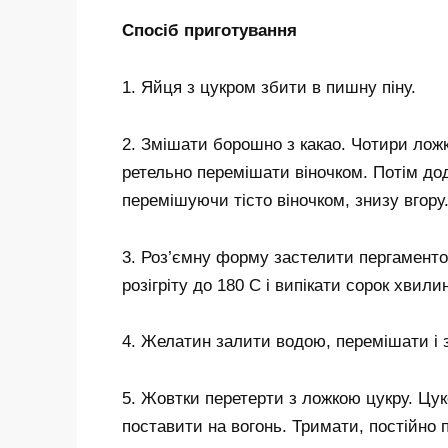
Спосіб приготування
1. Яйця з цукром збити в пишну піну.
2. Змішати борошно з какао. Чотири ложк
ретельно перемішати віночком. Потім до
перемішуючи тісто віночком, знизу вгору
3. Роз’ємну форму застелити пергаментом 
розігріту до 180 С і випікати сорок хвили
4. Желатин залити водою, перемішати і
5. Жовтки перетерти з ложкою цукру. Цу
поставити на вогонь. Тримати, постійно 