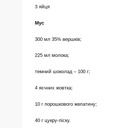
3 яйця
Мус
300 мл 35% вершків;
225 мл молока;
темний шоколад – 100 г;
4 яєчних жовтка;
10 г порошкового желатину;
40 г цукру-піску.