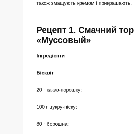
також змащують кремом і прикрашають.
Рецепт 1. Смачний то
«Муссовый»
Інгредієнти
Бісквіт
20 г какао-порошку;
100 г цукру-піску;
80 г борошна;