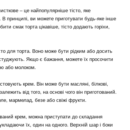
листкове – це найпопулярніше тісто, яке
 В принципі, ви можете приготувати будь-яке інше
бити смак торта цікавіше, тісто додають горіхи,
істо для торта. Воно може бути рідким або досить
 остуджують. Якщо є бажання, можете їх просочити
ою або молоком.
стовують крем. Він може бути масляні, білкові,
лежить від того, на основі чого він приготований.
ле, мармелад, безе або свіжі фрукти.
тований крем, можна приступати до складання
кладаючи їх, один на одного. Верхній шар і боки