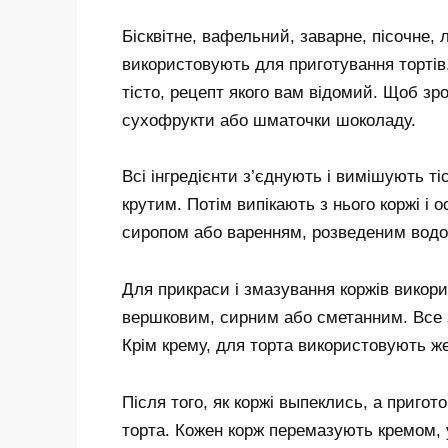
Бісквітне, вафельний, заварне, пісочне, 
використовують для приготування тортів.
тісто, рецепт якого вам відомий. Щоб зро
сухофрукти або шматочки шоколаду.
Всі інгредієнти з’єднують і вимішують т
крутим. Потім випікають з нього коржі і
сиропом або варенням, розведеним вод
Для прикраси і змазування коржів викори
вершковим, сирним або сметанним. Все за
Крім крему, для торта використовують же
Після того, як коржі выпеклись, а приго
торта. Кожен корж перемазують кремом, у