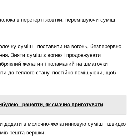
молока в перетерті жовтки, перемішуючи суміш
олочну суміш і поставити на вогонь, безперервно
ння. Зняти суміш з вогню і продовжувати
абряклий желатин і поламаний на шматочки
ти до теплого стану, постійно помішуючи, щоб
булею - рецепти, як смачно приготувати
ожки додати в молочно-желатинновую суміш і швидко
омів решта вершки.