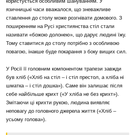
користується особливим шануванням. У
язичницькі часи вважалося, що зневажливе
ставлення до столу може розгнівати домового. З
поширенням на Русі християнства стіл стали
називати «божою долонею», що дарує людині їжу.
Тому ставитися до столу потрібно з особливою
повагою, інакше буде покарання з боку вищих сил.
У Росії її головним компонентом трапези завжди
був хліб («Хліб на стіл – і стіл престол, а хліба ні
шматка – і стіл дошка»). Саме він залишає після
себе найбільше крихт («У хліба не без крихт»).
Змітаючи ці крихти рукою, людина виявляє
неповагу до головного джерела життя («Хліб –
усьому голова»).