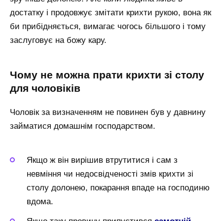
достатку і продовжує змітати крихти рукою, вона як
би прибідняється, вимагає чогось більшого і тому
заслуговує на божу кару.
Чому не можна прати крихти зі столу
для чоловіків
Чоловік за визначенням не повинен був у давнину
займатися домашнім господарством.
Якщо ж він вирішив втрутитися і сам з
невміння чи недосвідченості змів крихти зі
столу долонею, покарання впаде на господиню
вдома.