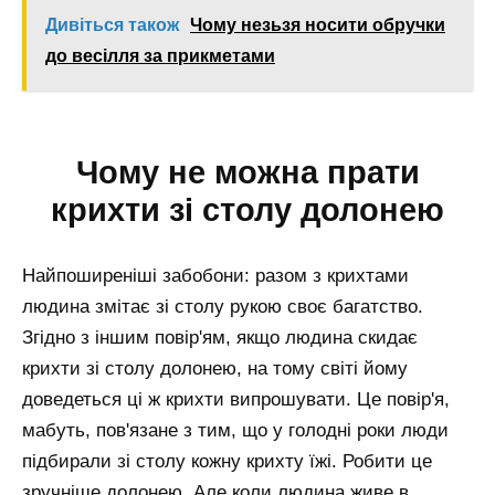
Дивіться також
Чому незьзя носити обручки
до весілля за прикметами
Чому не можна прати
крихти зі столу долонею
Найпоширеніші забобони: разом з крихтами
людина змітає зі столу рукою своє багатство.
Згідно з іншим повір'ям, якщо людина скидає
крихти зі столу долонею, на тому світі йому
доведеться ці ж крихти випрошувати. Це повір'я,
мабуть, пов'язане з тим, що у голодні роки люди
підбирали зі столу кожну крихту їжі. Робити це
зручніше долонею. Але коли людина живе в