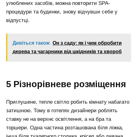
улюблених засобів, можна повторити SPA-
процедури та будинки, знову відчувши себе у
відпустці.
Дивіться також
Он з саду: як і чим обробити
дерева та чагарники від шкідників та хвороб
5 Різнорівневе розміщення
Приглушене, тепле світло робить кімнату набагато
затишною. Тому в готелях дизайнери роблять
ставку не на верхнє освітлення, а на бра та
торшери. Одна частина розташована біля ліжка,
інша біля туалетного столика, крісел або дивана.