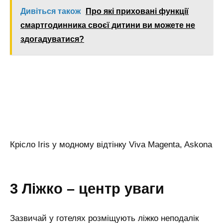
Дивіться також
Про які приховані функції
смартгодинника своєї дитини ви можете не
здогадуватися?
Крісло Iris у модному відтінку Viva Magenta, Askona
3 Ліжко – центр уваги
Зазвичай у готелях розміщують ліжко неподалік