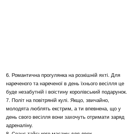
6. Романтична прогулянка на розкішній яхті. Для
нареченого та нареченої в день їхнього весілля це
буде незабутній і воістину королівський подарунок.
7. Політ на повітряній кулі. Якщо, звичайно,
молодята люблять екстрим, а ти впевнена, що у
день свого весілля вони захочуть отримати заряд
адреналіну.
8. Сеанс тайського масажу для двох.