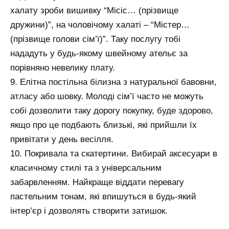
халату зроби вишивку “Місіс… (прізвище
дружини)”, на чоловічому халаті – “Містер…
(прізвище голови сім’ї)”. Таку послугу тобі
нададуть у будь-якому швейному ательє за
порівняно невелику плату.
9. Елітна постільна білизна з натуральної бавовни,
атласу або шовку. Молоді сім’ї часто не можуть
собі дозволити таку дорогу покупку, буде здорово,
якщо про це подбають близькі, які прийшли їх
привітати у день весілля.
10. Покривала та скатертини. Вибирай аксесуари в
класичному стилі та з універсальним
забарвленням. Найкраще віддати перевагу
пастельним тонам, які впишуться в будь-який
інтер’єр і дозволять створити затишок.