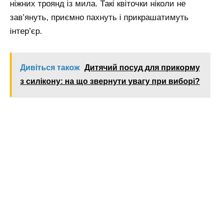
ніжних троянд із мила. Такі квіточки ніколи не
зав’януть, приємно пахнуть і прикрашатимуть
інтер’єр.
Дивіться також
Дитячий посуд для прикорму
з силікону: на що звернути увагу при виборі?