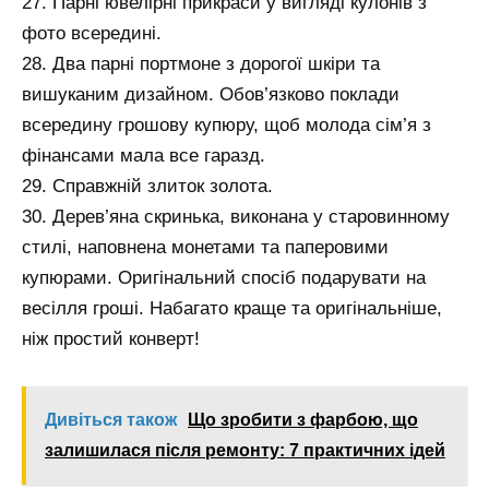
27. Парні ювелірні прикраси у вигляді кулонів з
фото всередині.
28. Два парні портмоне з дорогої шкіри та
вишуканим дизайном. Обов’язково поклади
всередину грошову купюру, щоб молода сім’я з
фінансами мала все гаразд.
29. Справжній злиток золота.
30. Дерев’яна скринька, виконана у старовинному
стилі, наповнена монетами та паперовими
купюрами. Оригінальний спосіб подарувати на
весілля гроші. Набагато краще та оригінальніше,
ніж простий конверт!
Дивіться також
Що зробити з фарбою, що
залишилася після ремонту: 7 практичних ідей