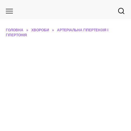
Перейти
до
вмісту
ГОЛОВНА
»
ХВОРОБИ
»
АРТЕРІАЛЬНА ГІПЕРТЕНЗІЯ І
ГІПЕРТОНІЯ