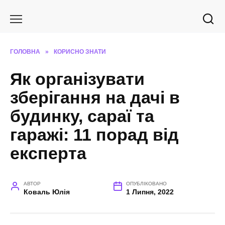
Перейти
до
вмісту
ГОЛОВНА
»
КОРИСНО ЗНАТИ
Як організувати
зберігання на дачі в
будинку, сараї та
гаражі: 11 порад від
експерта
АВТОР
ОПУБЛІКОВАНО
Коваль Юлія
1 Липня, 2022