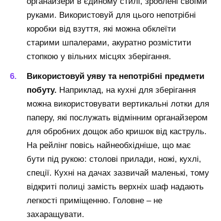
органайзери в єдиному стилі, зроблені своїми
руками. Використовуй для цього непотрібні
коробки від взуття, які можна обклеїти
старими шпалерами, акуратно розмістити
стопкою у вільних місцях зберігання.
Використовуй уяву та непотрібні предмети
побуту.
Наприклад, на кухні для зберігання
можна використовувати вертикальні лотки для
паперу, які послужать відмінним органайзером
для обробних дощок або кришок від каструль.
На рейлінг повісь найнеобхідніше, що має
бути під рукою: столові прилади, ножі, кухлі,
спеції. Кухні на дачах зазвичай маленькі, тому
відкриті полиці замість верхніх шаф надають
легкості приміщенню. Головне – не
захаращувати.