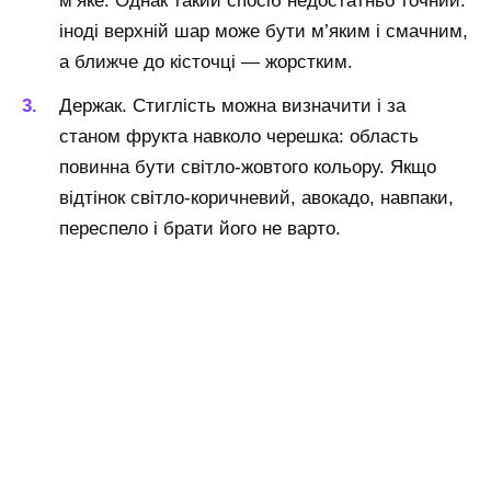
м’яке. Однак такий спосіб недостатньо точний:
іноді верхній шар може бути м’яким і смачним,
а ближче до кісточці — жорстким.
Держак. Стиглість можна визначити і за
станом фрукта навколо черешка: область
повинна бути світло-жовтого кольору. Якщо
відтінок світло-коричневий, авокадо, навпаки,
переспело і брати його не варто.