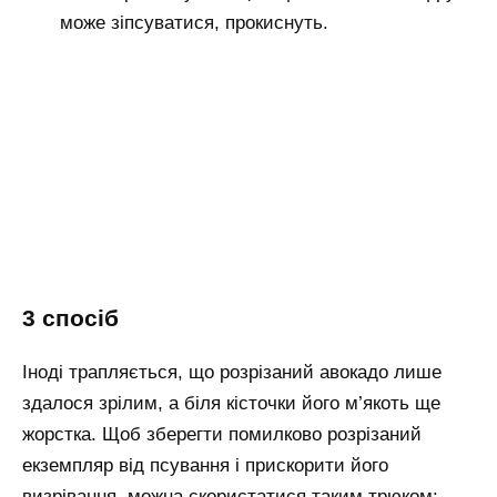
може зіпсуватися, прокиснуть.
3 спосіб
Іноді трапляється, що розрізаний авокадо лише
здалося зрілим, а біля кісточки його м’якоть ще
жорстка. Щоб зберегти помилково розрізаний
екземпляр від псування і прискорити його
визрівання, можна скористатися таким трюком: