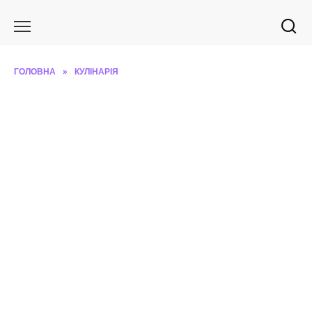
Перейти
до
вмісту
ГОЛОВНА
»
КУЛІНАРІЯ