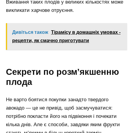
Вживання таких плодів у великих кількостях може
викликати харчове отруєння.
Дивіться також
Тірамісу в домашніх умовах -
рецепти, як смачно приготувати
Секрети по розм’якшенню
плода
Не варто боятися покупки занадто твердого
авокадо — це не привід, щоб засмучуватися:
потрібно покласти його на підвіконня і почекати
кілька днів. Але є способи, завдяки яким фрукти
стають м’якими в більш короткий термін.