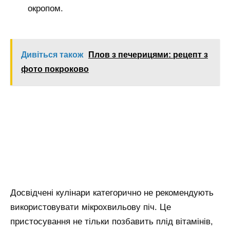
окропом.
Дивіться також
Плов з печерицями: рецепт з
фото покроково
Досвідчені кулінари категорично не рекомендують
використовувати мікрохвильову піч. Це
пристосування не тільки позбавить плід вітамінів,