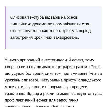
Слизова текстура відварів на основі
лишайника допомагає нормалізувати стан
стінок шлунково-кишкового тракту в період
загострення хронічних захворювань.
У нього природний анестетический ефект, тому
хворі на виразку вживають цетрарию разом з їжею,
що усуває больовий симптом при вживанні їжі з-за
уражень слизової. Натуральна гіркоту ісландського
моху активізує апетит і нормалізує процеси
травлення. Відвар з рослини зміцнює імунітет і дає
профілактичний ефект для запобігання
захворювання вірусними інфекціями.