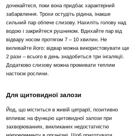
дочекайтеся, поки вона придбає характерний
забарвлення. Трохи остудіть рідина, інакше
сильний пар обпече слизову. Нахиліть голову над
водою і закрийтеся рушником. Вдихайте пар від
відвару носом протягом 7 – 10 хвилин. Не
виливайте його: відвар можна використовувати ще
2 рази – всього в день знадобиться три інгаляції.
Додатково слизову можна промивати теплим
настоєм рослини.
Для щитовидної залози
Йод, що міститься в живій цетрарії, позитивно
впливає на функцію щитовидної залози при
захворюваннях, викликаних недостатністю
мікроелементу в організмі. Щоб приготувати