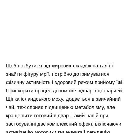
Щоб позбутися від жирових складок на талії і
знайти фігуру мрії, потрібно дотримуватися
фізичну активність і здоровий режим прийому їжі.
Прискорити процес допоможе відвар з цетрарией.
Щіпка ісландського моху, додається в звичайний
чай, теж сприяє підвищенню метаболізму, але
краще пити готовий відвар. Такий напій при
застосуванні дає комплексний ефект, включаючи
активізацію моторики кишечника і регуляцію