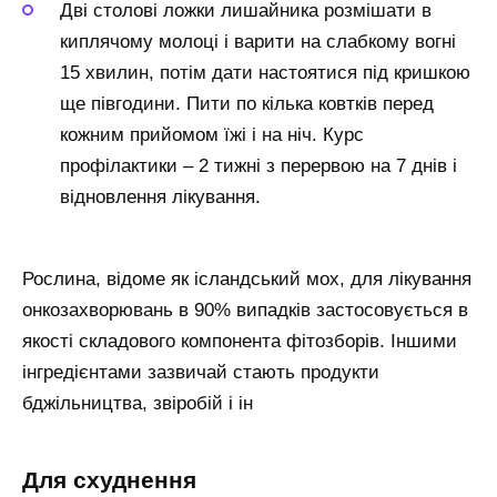
Дві столові ложки лишайника розмішати в
киплячому молоці і варити на слабкому вогні
15 хвилин, потім дати настоятися під кришкою
ще півгодини. Пити по кілька ковтків перед
кожним прийомом їжі і на ніч. Курс
профілактики – 2 тижні з перервою на 7 днів і
відновлення лікування.
Рослина, відоме як ісландський мох, для лікування
онкозахворювань в 90% випадків застосовується в
якості складового компонента фітозборів. Іншими
інгредієнтами зазвичай стають продукти
бджільництва, звіробій і ін
Для схуднення