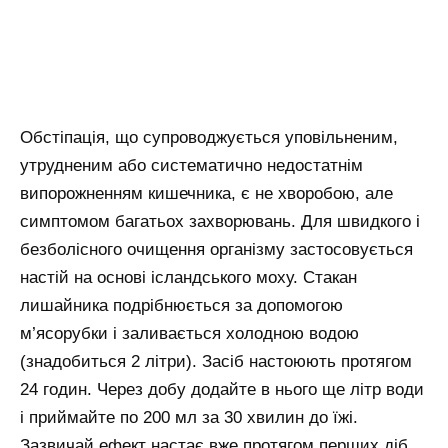
Обстіпація, що супроводжується уповільненим,
утрудненим або систематично недостатнім
випорожненням кишечника, є не хворобою, але
симптомом багатьох захворювань. Для швидкого і
безболісного очищення організму застосовується
настій на основі ісландського моху. Стакан
лишайника подрібнюється за допомогою
м’ясорубки і заливається холодною водою
(знадобиться 2 літри). Засіб настоюють протягом
24 годин. Через добу додайте в нього ще літр води
і приймайте по 200 мл за 30 хвилин до їжі.
Зазвичай ефект настає вже протягом перших діб,