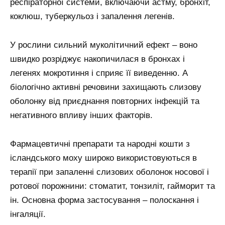
респіраторної системи, включаючи астму, бронхіт,
коклюш, туберкульоз і запалення легенів.
У рослини сильний муколітичний ефект – воно
швидко розріджує накопичилася в бронхах і
легенях мокротиння і сприяє її виведенню. А
біологічно активні речовини захищають слизову
оболонку від приєднання повторних інфекцій та
негативного впливу інших факторів.
Фармацевтичні препарати та народні кошти з
ісландського моху широко використовуються в
терапії при запаленні слизових оболонок носової і
ротової порожнини: стоматит, тонзиліт, гайморит та
ін. Основна форма застосування – полоскання і
інгаляції.