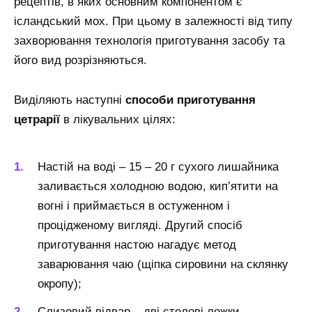
рецептів, в яких основним компонентом є
ісландський мох. При цьому в залежності від типу
захворювання технологія приготування засобу та
його вид розрізняються.
Виділяють наступні
способи приготування
цетрарії
в лікувальних цілях:
Настій на воді – 15 – 20 г сухого лишайника
заливається холодною водою, кип’ятити на
вогні і приймається в остуженном і
процідженому вигляді. Другий спосіб
приготування настою нагадує метод
заварювання чаю (щіпка сировини на склянку
окропу);
Слизовий відвар – дві столові ложки