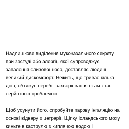
Надлишкове виділення муконазального секрету
при застуді або алергії, якої супроводжує
запалення слизової носа, доставляє людині
великий дискомфорт. Нежить, що триває кілька
днів, обтяжує перебіг захворювання і сам стає
серйозною проблемою.
Щоб усунути його, спробуйте парову інгаляцію на
основі відвару з цетрарії. Щіпку ісландського моху
киньте в каструлю з киплячою водою і