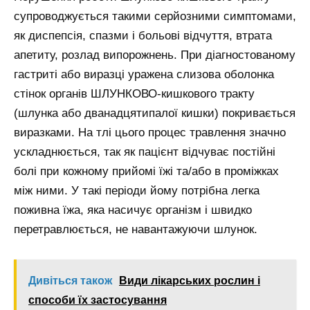
супроводжується такими серйозними симптомами,
як диспепсія, спазми і больові відчуття, втрата
апетиту, розлад випорожнень. При діагностованому
гастриті або виразці уражена слизова оболонка
стінок органів ШЛУНКОВО-кишкового тракту
(шлунка або дванадцятипалої кишки) покривається
виразками. На тлі цього процес травлення значно
ускладнюється, так як пацієнт відчуває постійні
болі при кожному прийомі їжі та/або в проміжках
між ними. У такі періоди йому потрібна легка
поживна їжа, яка насичує організм і швидко
перетравлюється, не навантажуючи шлунок.
Дивіться також
Види лікарських рослин і
способи їх застосування