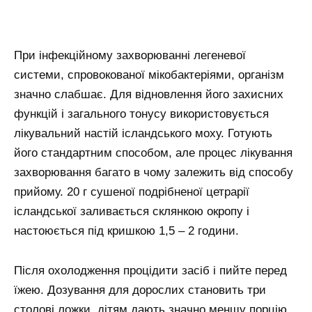
При інфекційному захворюванні легеневої
системи, спровокованої мікобактеріями, організм
значно слабшає. Для відновлення його захисних
функцій і загального тонусу використовується
лікувальний настій ісландського моху. Готують
його стандартним способом, але процес лікування
захворювання багато в чому залежить від способу
прийому. 20 г сушеної подрібненої цетрарії
ісландської заливається склянкою окропу і
настоюється під кришкою 1,5 – 2 години.
Після охолодження процідити засіб і пийте перед
їжею. Дозування для дорослих становить три
столові ложки, дітям дають значно меншу порцію