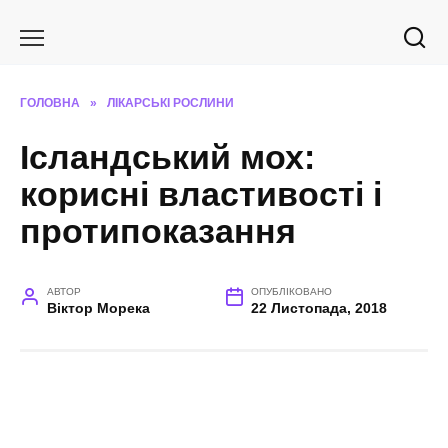
Перейти
до
вмісту
ГОЛОВНА
»
ЛІКАРСЬКІ РОСЛИНИ
Ісландський мох:
корисні властивості і
протипоказання
АВТОР
ОПУБЛІКОВАНО
Віктор Морека
22 Листопада, 2018