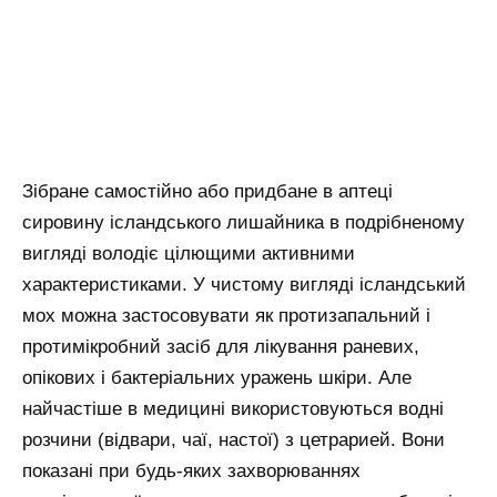
Зібране самостійно або придбане в аптеці
сировину ісландського лишайника в подрібненому
вигляді володіє цілющими активними
характеристиками. У чистому вигляді ісландський
мох можна застосовувати як протизапальний і
протимікробний засіб для лікування раневих,
опікових і бактеріальних уражень шкіри. Але
найчастіше в медицині використовуються водні
розчини (відвари, чаї, настої) з цетрарией. Вони
показані при будь-яких захворюваннях