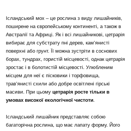
Ісландський мох – це рослина з виду лишайників,
поширене на європейському континенті, а також в
Австралії та Африці. Як і всі лишайникові, цетрарія
вибирає для субстрату пні дерев, кам’янисті
поверхні або грунт. Її можна зустріти в соснових
борах, тундрах, гористій місцевості, однак цетрарія
зростає і в болотистій місцевості. Улюбленим
місцем для неї є пісковики і торфовища,
трав’янисті схили або добре освітлені гірські
масиви. При цьому
цетрарія росте тільки в
умовах високої екологічної чистоти
.
Ісландський лишайник представляє собою
багаторічна рослина, що має лапату форму. Його