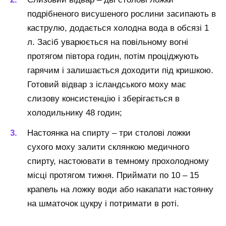
подрібненого висушеного рослини засипають в
каструлю, додається холодна вода в обсязі 1
л. Засіб уварюється на повільному вогні
протягом півтора годин, потім проціджують
гарячим і залишається доходити під кришкою.
Готовий відвар з ісландського моху має
слизову консистенцію і зберігається в
холодильнику 48 годин;
Настоянка на спирту – три столові ложки
сухого моху залити склянкою медичного
спирту, настоювати в темному прохолодному
місці протягом тижня. Приймати по 10 – 15
крапель на ложку води або накапати настоянку
на шматочок цукру і потримати в роті.