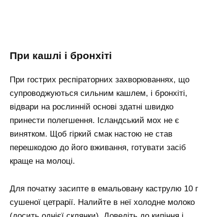
При кашлі і бронхіті
При гострих респіраторних захворюваннях, що
супроводжуються сильним кашлем, і бронхіті,
відвари на рослинній основі здатні швидко
принести полегшення. Ісландський мох не є
винятком. Щоб гіркий смак настою не став
перешкодою до його вживання, готувати засіб
краще на молоці.
Для початку засипте в емальовану каструлю 10 г
сушеної цетрарії. Налийте в неї холодне молоко
(досить однієї склянки). Доведіть до кипіння і