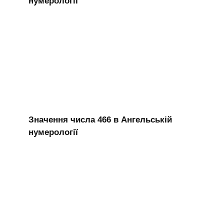
нумерології
Значення числа 466 в Ангельській
нумерології