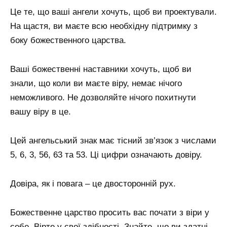
Це те, що ваші ангели хочуть, щоб ви проектували.
На щастя, ви маєте всю необхідну підтримку з
боку божественного царства.
Ваші божественні наставники хочуть, щоб ви
знали, що коли ви маєте віру, немає нічого
неможливого. Не дозволяйте нічого похитнути
вашу віру в це.
Цей ангельський знак має тісний зв’язок з числами
5, 6, 3, 56, 63 та 53. Ці цифри означають довіру.
Довіра, як і повага – це двосторонній рух.
Божественне царство просить вас почати з віри у
себе. Вірте у свої здібності. Знайте, що ви здатні.