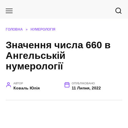
Перейти
до
вмісту
ГОЛОВНА
»
НУМЕРОЛОГІЯ
Значення числа 660 в
Ангельській
нумерології
АВТОР
ОПУБЛІКОВАНО
Коваль Юлія
11 Липня, 2022