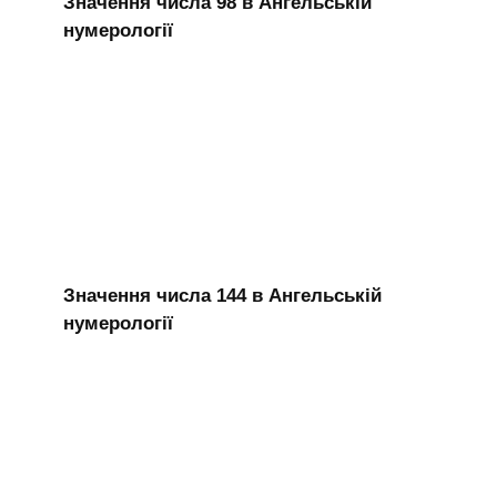
Значення числа 98 в Ангельській
нумерології
Значення числа 144 в Ангельській
нумерології