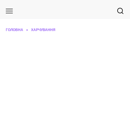
Перейти
до
вмісту
ГОЛОВНА
»
ХАРЧУВАННЯ