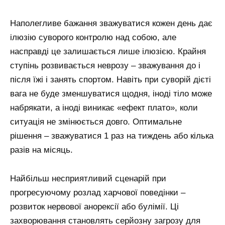
Наполегливе бажання зважуватися кожен день дає
ілюзію суворого контролю над собою, але
насправді це залишається лише ілюзією. Крайня
ступінь розвивається неврозу – зважування до і
після їжі і занять спортом. Навіть при суворій дієті
вага не буде зменшуватися щодня, іноді тіло може
набрякати, а іноді виникає «ефект плато», коли
ситуація не змінюється довго. Оптимальне
рішення – зважуватися 1 раз на тиждень або кілька
разів на місяць.
Найбільш несприятливий сценарій при
прогресуючому розлад харчової поведінки –
розвиток нервової анорексії або булімії. Ці
захворювання становлять серйозну загрозу для