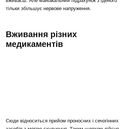
вживаєш. Але маніакальний підрахунок з’їденого
тільки збільшує нервове напруження.
Вживання різних
медикаментів
Сюди відноситься прийом проносних і сечогінних
засобів з метою схуднення. Таким шляхом дійсно