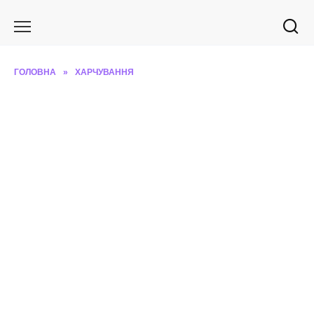
Перейти
до
вмісту
ГОЛОВНА
»
ХАРЧУВАННЯ