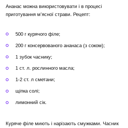
Ананас можна використовувати і в процесі
приготування м’ясної страви. Рецепт:
500 г курячого філе;
200 г консервованого ананаса (з соком);
1 зубок часнику;
1 ст. л. рослинного масла;
1-2 ст. л сметани;
щіпка солі;
лимонний сік.
Куряче філе миють і нарізають смужками. Часник