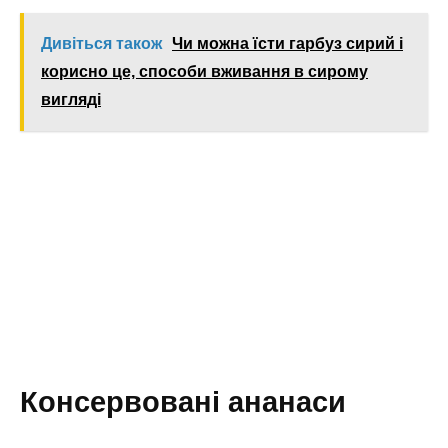
Дивіться також
Чи можна їсти гарбуз сирий і
корисно це, способи вживання в сирому
вигляді
Консервовані ананаси