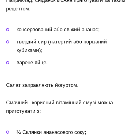
Наприклад, сніданок можна приготувати за таким
рецептом:
консервований або свіжий ананас;
твердий сир (натертий або порізаний
кубиками);
варене яйце.
Салат заправляють йогуртом.
Смачний і корисний вітамінний смузі можна
приготувати з:
¼ Склянки ананасового соку;