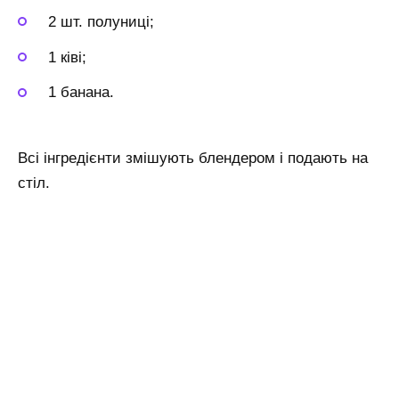
2 шт. полуниці;
1 ківі;
1 банана.
Всі інгредієнти змішують блендером і подають на
стіл.