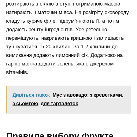
розтирають з сіллю в ступі і отриманою масою
натирають шматочки м’яса. На розігріту сковороду
кладуть куряче філе, підрум’янюють її, а потім
додають решту інгредієнтів. Усе ретельно
перемішують, накривають кришкою і залишають
тушкуватися 15-20 хвилин. За 1-2 хвилини до
вимикання додають лимонний сік. Додатково на
гарнір можна додати зелень, яка є джерелом
вітамінів.
Дивіться також
Мус з авокадо: з креветками,
з сьомгою, для тарталеток
Правила вибору фрукта