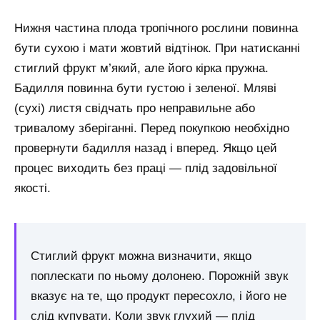
Нижня частина плода тропічного рослини повинна
бути сухою і мати жовтий відтінок. При натисканні
стиглий фрукт м’який, але його кірка пружна.
Бадилля повинна бути густою і зеленої. Мляві
(сухі) листя свідчать про неправильне або
тривалому зберіганні. Перед покупкою необхідно
провернути бадилля назад і вперед. Якщо цей
процес виходить без праці — плід задовільної
якості.
Стиглий фрукт можна визначити, якщо
поплескати по ньому долонею. Порожній звук
вказує на те, що продукт пересохло, і його не
слід купувати. Коли звук глухий — плід