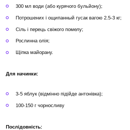
300 мл води (або курячого бульйону);
Потрошених і ощипанный гусак вагою 2.5-3 кг;
Сіль і перець свіжого помелу;
Рослинна олія;
Щіпка майорану.
Для начинки:
3-5 яблук (відмінно підійде антонівка);
100-150 г чорносливу
Послідовність: