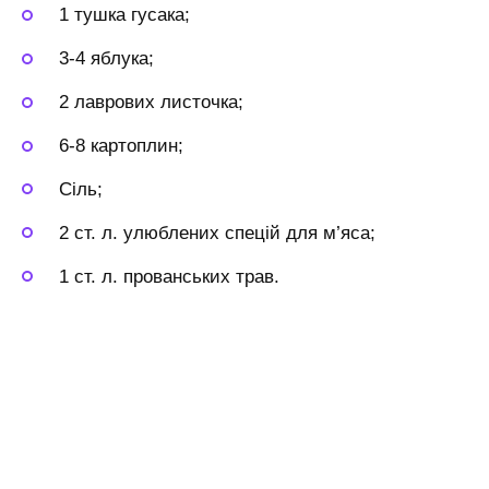
1 тушка гусака;
3-4 яблука;
2 лаврових листочка;
6-8 картоплин;
Сіль;
2 ст. л. улюблених спецій для м’яса;
1 ст. л. прованських трав.