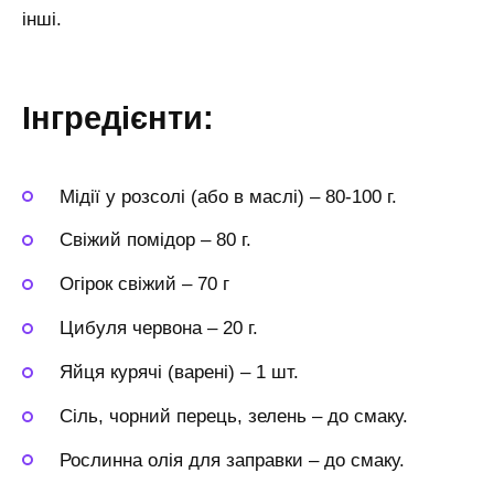
інші.
Інгредієнти:
Мідії у розсолі (або в маслі)
–
80-100 г.
Свіжий помідор
–
80 г.
Огірок свіжий
–
70 г
Цибуля червона
–
20 г.
Яйця курячі (варені)
–
1 шт.
Сіль, чорний перець, зелень
–
до смаку.
Рослинна олія для заправки
–
до смаку.