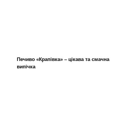
Печиво «Крапівка» – цікава та смачна
випічка