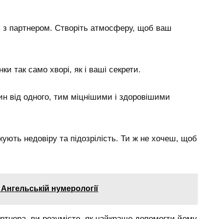
 з партнером. Створіть атмосферу, щоб ваш
и так само хворі, як і ваші секрети.
ин від одного, тим міцнішими і здоровішими
ують недовіру та підозрілість. Ти ж не хочеш, щоб
 Ангельській нумерології
ртнера, ви розумієте, як найкраще допомогти йому