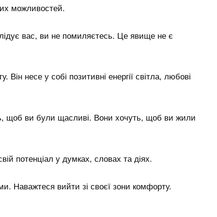
вих можливостей.
лідує вас, ви не помиляєтесь. Це явище не є
. Він несе у собі позитивні енергії світла, любові
ь, щоб ви були щасливі. Вони хочуть, щоб ви жили
вій потенціал у думках, словах та діях.
ми. Наважтеся вийти зі своєї зони комфорту.