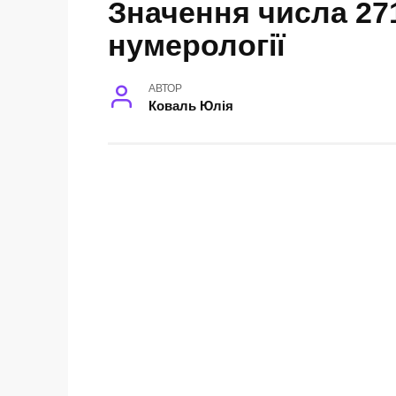
Значення числа 27
нумерології
АВТОР
Коваль Юлія