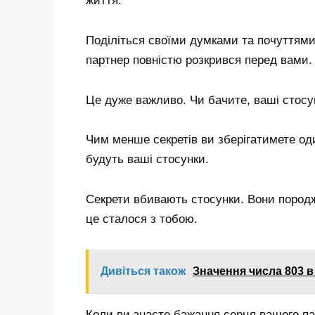
життя.
Поділіться своїми думками та почуттями
партнер повністю розкрився перед вами.
Це дуже важливо. Чи бачите, ваші стосунк
Чим менше секретів ви зберігатимете од
будуть ваші стосунки.
Секрети вбивають стосунки. Вони породж
це сталося з тобою.
Дивіться також
Значення числа 803 в
Коли ви знаєте бажання серця вашого па