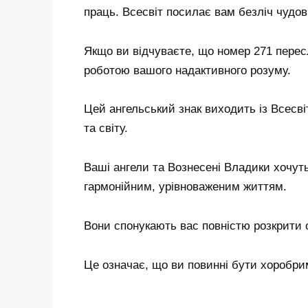
праць. Всесвіт посилає вам безліч чудо
Якщо ви відчуваєте, що номер 271 перес
роботою вашого надактивного розуму.
Цей ангельський знак виходить із Всесвіту
та світу.
Ваші ангели та Вознесені Владики хочут
гармонійним, урівноваженим життям.
Вони спонукають вас повністю розкрити с
Це означає, що ви повинні бути хоробри