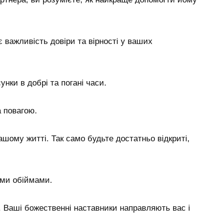
є важливість довіри та вірності у ваших
нки в добрі та погані часи.
а повагою.
ашому житті. Так само будьте достатньо відкриті,
ими обіймами.
. Ваші божественні наставники направляють вас і