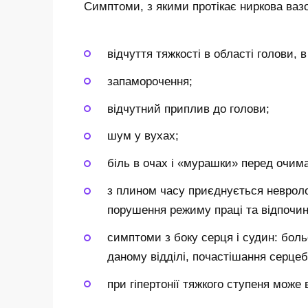
Симптоми, з якими протікає ниркова ваз
відчуття тяжкості в області голови, в
запаморочення;
відчутний приплив до голови;
шум у вухах;
біль в очах і «мурашки» перед очима
з плином часу приєднується невроло
порушення режиму праці та відпочинк
симптоми з боку серця і судин: боль
даному відділі, почастішання серцеби
при гіпертонії тяжкого ступеня мож