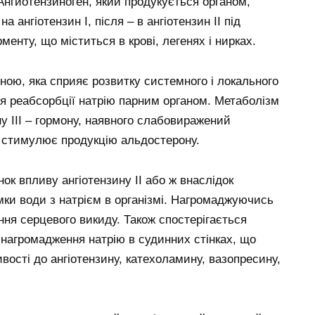
 Ангиотензиноген, який продукується органом,
 ангіотензин I, після – в ангіотензин II під
нту, що міститься в крові, легенях і нирках.
иною, яка сприяє розвитку системного і локального
ня реабсорбції натрію парним органом. Метаболізм
у III – гормону, наявного слабовиражений
і стимулює продукцію альдостерону.
ок впливу ангіотензину II або ж внаслідок
мки води з натрієм в організмі. Нагромаджуючись
ня серцевого викиду. Також спостерігається
 нагромадження натрію в судинних стінках, що
вості до ангіотензину, катехоламину, вазопресину,