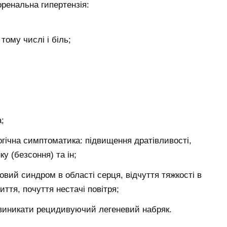
оренальна гипертензія:
 тому числі і біль;
;
гічна симптоматика: підвищення дратівливості,
у (безсоння) та ін;
овий синдром в області серця, відчуття тяжкості в
ття, почуття нестачі повітря;
е виникати рецидивуючий легеневий набряк.