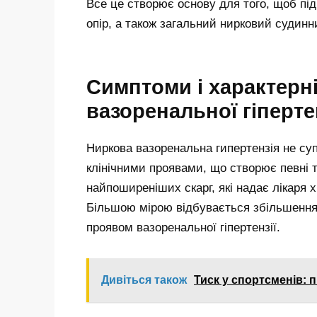
Все це створює основу для того, щоб п
опір, а також загальний нирковий судинн
Симптоми і характерн
вазоренальної гіперте
Ниркова вазоренальна гипертензія не с
клінічними проявами, що створює певні тр
найпоширеніших скарг, які надає лікаря 
Більшою мірою відбувається збільшення 
проявом вазоренальної гіпертензії.
Дивіться також
Тиск у спортсменів: 