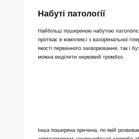
Набуті патології
Найбільш поширеною набутою патологією
протікає в комплексі з вазоренальної гі
якості первинного захворювання, так і бу
можна виділити нирковий тромбоз.
Інша поширена причина, по якій розвива
аортоартериит-неспецифічної хвороби а