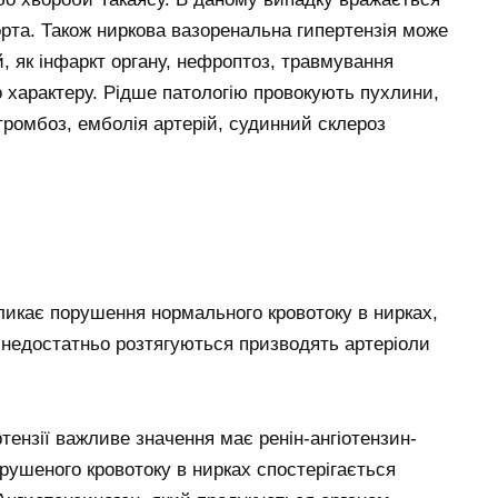
орта. Також ниркова вазоренальна гипертензія може
й, як інфаркт органу, нефроптоз, травмування
 характеру. Рідше патологію провокують пухлини,
 тромбоз, емболія артерій, судинний склероз
кликає порушення нормального кровотоку в нирках,
 недостатньо розтягуються призводять артеріоли
ртензії важливе значення має ренін-ангіотензин-
рушеного кровотоку в нирках спостерігається