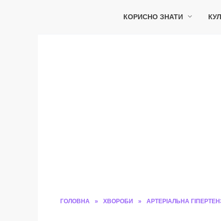
Перейти
до
КОРИСНО ЗНАТИ
КУЛ
вмісту
ГОЛОВНА
»
ХВОРОБИ
»
АРТЕРІАЛЬНА ГІПЕРТЕНЗ