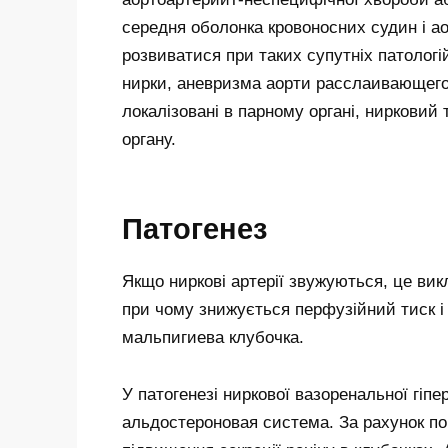
середня оболонка кровоносних судин і а
розвиватися при таких супутніх патологі
нирки, аневризма аорти расслаивающего
локалізовані в парному органі, нирковий
органу.
Патогенез
Якщо ниркові артерії звужуються, це ви
при чому знижується перфузійний тиск і
мальпигиева клубочка.
У патогенезі ниркової вазоренальної гіпе
альдостероновая система. За рахунок по