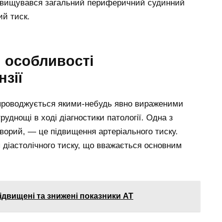
ідвищувався загальний периферичний судинний
ий тиск.
і особливості
нзії
упроводжується якими-небудь явно вираженими
уднощі в ході діагностики патології. Одна з
хворий, — це підвищення артеріального тиску.
діастолічного тиску, що вважається основним
підвищені та знижені показники АТ