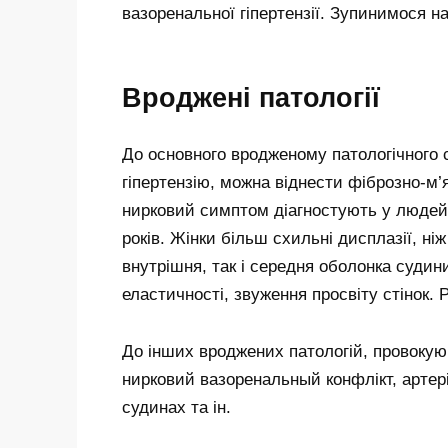
вазоренальної гіпертензії. Зупинимося 
Вроджені патології
До основного вродженому патологічного 
гіпертензію, можна віднести фіброзно-м’
нирковий симптом діагностують у людей,
років. Жінки більш схильні дисплазії, н
внутрішня, так і середня оболонка судин
еластичності, звуження просвіту стінок. 
До інших вроджених патологій, провокую
нирковий вазоренальный конфлікт, артер
судинах та ін.