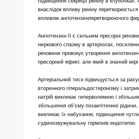
підвищення секреції реніну в клубочках.
внаслідок впливу реніну перетворюється на
впливом ангіотензинперетворюючого ферме
Ангіотензин II є сильним пресорні речов
ниркового спазму в артеріолах, посилен
речовини провокує утворення ангіотензин
пресорний ефект, але який в значній мір
Артеріальний тиск підвищується за рахун
вторинного гіперальдостеронізму і затри
натрій викликає гиперволемию і збільшен
збільшення об’єму позаклітинної рідини,
викликає їх набухання, підвищення чутли
судинозвужувальну гормонів ендотелію.