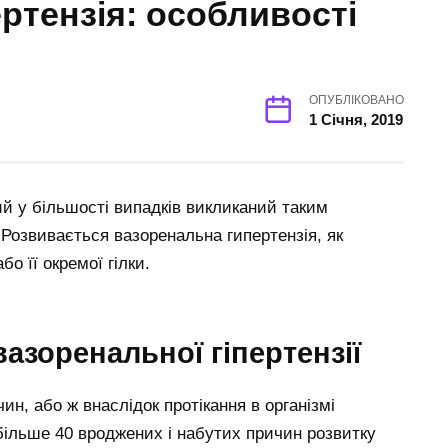
ртензія: особливості
и
ОПУБЛІКОВАНО
1 Січня, 2019
ий у більшості випадків викликаний таким
 Розвивається вазоренальна гипертензія, як
бо її окремої гілки.
азоренальної гіпертензії
н, або ж внаслідок протікання в організмі
більше 40 вроджених і набутих причин розвитку