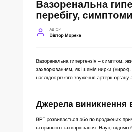
Вазоренальна гипе
перебігу, симптом
АВТОР
Віктор Морека
Вазоренальна гипертензія – симптом, як
захворюванням, як ішемія нирки (нирок).
наслідок різкого звуження артерії органу а
Джерела виникнення в
ВРГ розвивається або по вроджених причи
вторинного захворювання. Науці відомо 