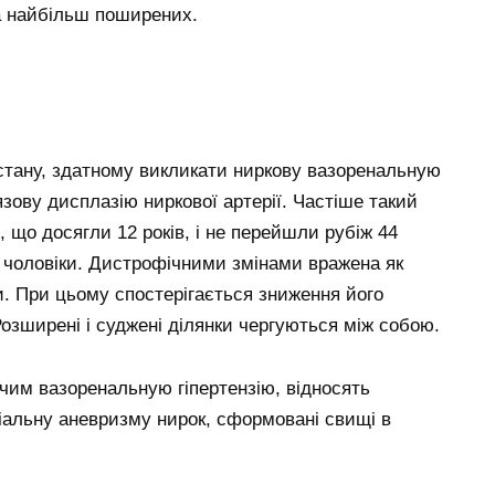
на найбільш поширених.
стану, здатному викликати ниркову вазоренальную
язову дисплазію ниркової артерії. Частіше такий
 що досягли 12 років, і не перейшли рубіж 44
іж чоловіки. Дистрофічними змінами вражена як
и. При цьому спостерігається зниження його
Розширені і суджені ділянки чергуються між собою.
чим вазоренальную гіпертензію, відносять
іальну аневризму нирок, сформовані свищі в