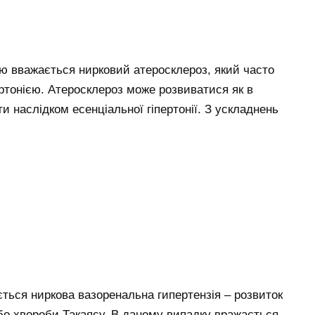
 вважається нирковий атеросклероз, який часто
пертонією. Атеросклероз може розвиватися як в
ти наслідком есенціальної гіпертонії. З ускладнень
ється ниркова вазоренальна гипертензія – розвиток
бо хвороби Такаясу. В даному випадку вражається