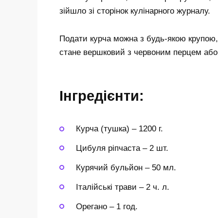
зійшло зі сторінок кулінарного журналу.
Подати курча можна з будь-якою крупою
стане вершковий з червоним перцем або 
Інгредієнти:
Курча (тушка)
–
1200 г.
Цибуля ріпчаста
–
2 шт.
Курячий бульйон
–
50 мл.
Італійські трави
–
2 ч. л.
Орегано
–
1 год.