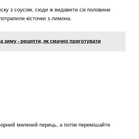
иску з соусом, сюди ж видавити сік половини
потрапили кісточки з лимона.
 зиму - рецепти, як смачно приготувати
 чорний мелений перець, а потім перемішайте