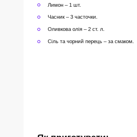
Лимон
–
1 шт.
Часник
–
3 часточки.
Оливкова олія
–
2 ст. л.
Сіль та чорний перець
–
за смаком.