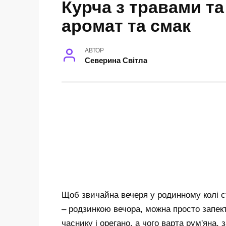
Курча з травами т
аромат та смак
АВТОР
Северина Світла
Щоб звичайна вечеря у родинному колі с
– родзинкою вечора, можна просто запек
часнику і орегано, а чого варта рум'яна,