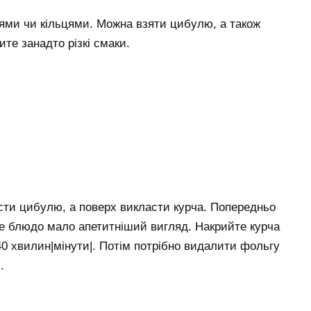
цями чи кільцями. Можна взяти цибулю, а також
те занадто різкі смаки.
асти цибулю, а поверх викласти курча. Попередньо
ове блюдо мало апетитніший вигляд. Накрийте курча
40 хвилин|мінути|. Потім потрібно видалити фольгу
.