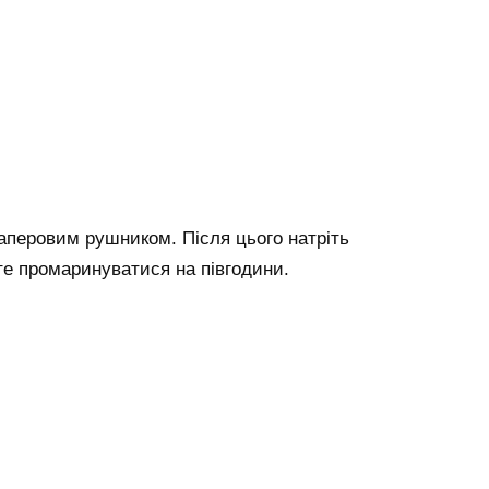
аперовим рушником. Після цього натріть
е промаринуватися на півгодини.