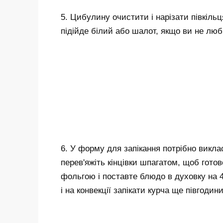
5. Цибулину очистити і нарізати півкіль
підійде білий або шалот, якщо ви не люби
6. У форму для запікання потрібно викл
перев'яжіть кінцівки шпагатом, щоб гот
фольгою і поставте блюдо в духовку на 
і на конвекції запікати курча ще півгодини