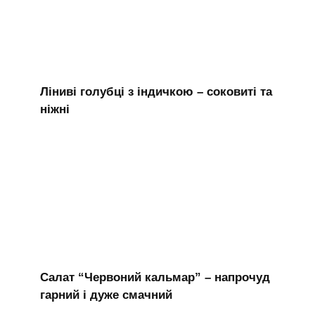
Ліниві голубці з індичкою – соковиті та
ніжні
Салат “Червоний кальмар” – напрочуд
гарний і дуже смачний