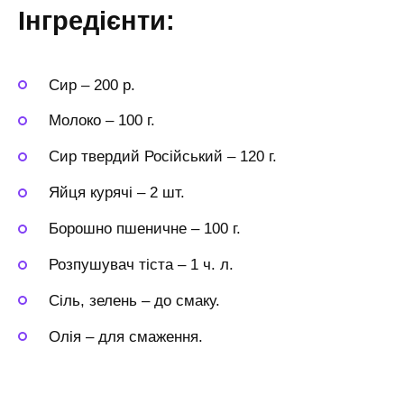
Інгредієнти:
Сир
–
200 р.
Молоко
–
100 г.
Сир твердий Російський
–
120 г.
Яйця курячі
–
2 шт.
Борошно пшеничне
–
100 г.
Розпушувач тіста
–
1 ч. л.
Сіль, зелень
–
до смаку.
Олія
–
для смаження.