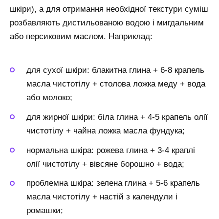
шкіри), а для отримання необхідної текстури суміш
розбавляють дистильованою водою і мигдальним
або персиковим маслом. Наприклад:
для сухої шкіри: блакитна глина + 6-8 крапель
масла чистотілу + столова ложка меду + вода
або молоко;
для жирної шкіри: біла глина + 4-5 крапель олії
чистотілу + чайна ложка масла фундука;
нормальна шкіра: рожева глина + 3-4 краплі
олії чистотілу + вівсяне борошно + вода;
проблемна шкіра: зелена глина + 5-6 крапель
масла чистотілу + настій з календули і
ромашки;