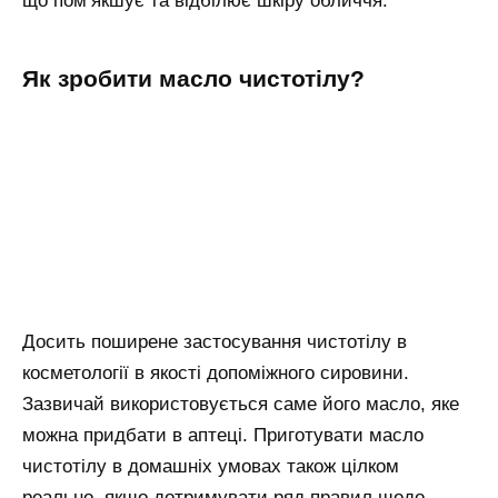
що пом’якшує та відбілює шкіру обличчя.
Як зробити масло чистотілу?
Досить поширене застосування чистотілу в
косметології в якості допоміжного сировини.
Зазвичай використовується саме його масло, яке
можна придбати в аптеці. Приготувати масло
чистотілу в домашніх умовах також цілком
реально, якщо дотримувати ряд правил щодо