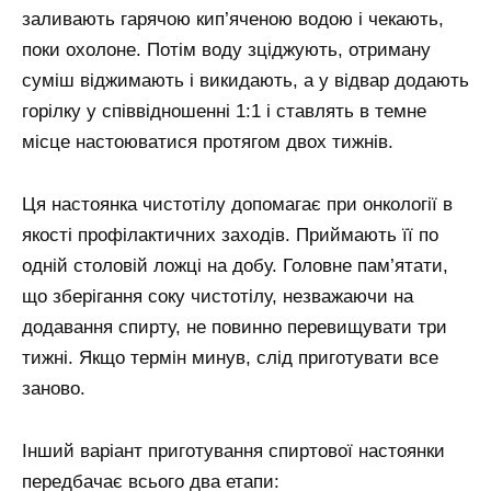
заливають гарячою кип’яченою водою і чекають,
поки охолоне. Потім воду зціджують, отриману
суміш віджимають і викидають, а у відвар додають
горілку у співвідношенні 1:1 і ставлять в темне
місце настоюватися протягом двох тижнів.
Ця настоянка чистотілу допомагає при онкології в
якості профілактичних заходів. Приймають її по
одній столовій ложці на добу. Головне пам’ятати,
що зберігання соку чистотілу, незважаючи на
додавання спирту, не повинно перевищувати три
тижні. Якщо термін минув, слід приготувати все
заново.
Інший варіант приготування спиртової настоянки
передбачає всього два етапи: