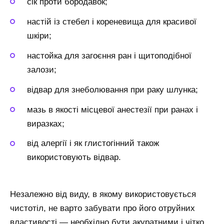
сік проти бородавок;
настій із стебел і кореневища для красивої
шкіри;
настойка для загоєння ран і щитоподібної
залози;
відвар для знеболювання при раку шлунка;
мазь в якості місцевої анестезії при ранах і
виразках;
від алергії і як глистогінний також
використовують відвар.
Незалежно від виду, в якому використовується
чистотіл, не варто забувати про його отруйних
властивості — необхідно бути акуратними і чітко