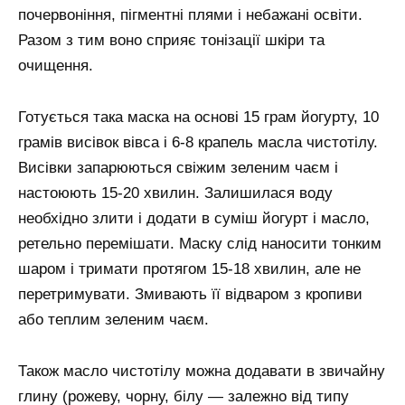
почервоніння, пігментні плями і небажані освіти.
Разом з тим воно сприяє тонізації шкіри та
очищення.
Готується така маска на основі 15 грам йогурту, 10
грамів висівок вівса і 6-8 крапель масла чистотілу.
Висівки запарюються свіжим зеленим чаєм і
настоюють 15-20 хвилин. Залишилася воду
необхідно злити і додати в суміш йогурт і масло,
ретельно перемішати. Маску слід наносити тонким
шаром і тримати протягом 15-18 хвилин, але не
перетримувати. Змивають її відваром з кропиви
або теплим зеленим чаєм.
Також масло чистотілу можна додавати в звичайну
глину (рожеву, чорну, білу — залежно від типу