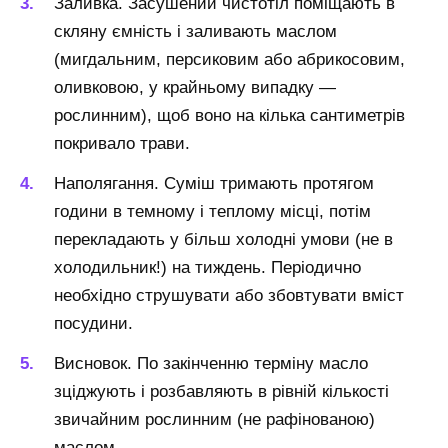
Заливка. Засушений чистотіл поміщають в
скляну ємність і заливають маслом
(мигдальним, персиковим або абрикосовим,
оливковою, у крайньому випадку —
рослинним), щоб воно на кілька сантиметрів
покривало трави.
Наполягання. Суміш тримають протягом
години в темному і теплому місці, потім
перекладають у більш холодні умови (не в
холодильник!) на тиждень. Періодично
необхідно струшувати або збовтувати вміст
посудини.
Висновок. По закінченню терміну масло
зціджують і розбавляють в рівній кількості
звичайним рослинним (не рафінованою)
маслом.