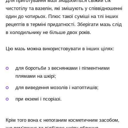
Для приготування мазі знадобиться свіжий сік
чистотілу та вазелін, які змішують у співвідношенні
один до чотирьох. Плюс такої суміші на тлі інших
рецептів в терміні придатності. Зберігати мазь слід
в холодильнику не більше двох років.
Цю мазь можна використовувати в інших цілях:
для боротьби з веснянками і пігментними
плямами на шкірі;
для виведення мозолів і натоптишів;
при екземі і псоріазі.
Крім того вона є непоганим косметичним засобом,