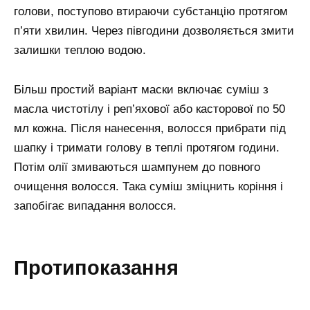
голови, поступово втираючи субстанцію протягом
п’яти хвилин. Через півгодини дозволяється змити
залишки теплою водою.
Більш простий варіант маски включає суміш з
масла чистотілу і реп’яхової або касторової по 50
мл кожна. Після нанесення, волосся прибрати під
шапку і тримати голову в теплі протягом години.
Потім олії змиваються шампунем до повного
очищення волосся. Така суміш зміцнить коріння і
запобігає випадання волосся.
Протипоказання