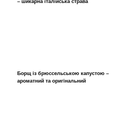
– шикарна італійська страва
Борщ із брюссельською капустою –
ароматний та оригінальний