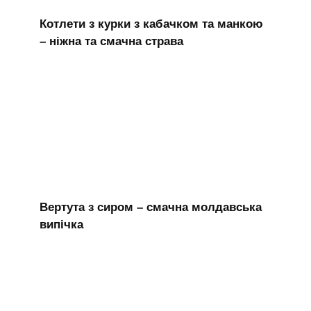
Котлети з курки з кабачком та манкою
– ніжна та смачна страва
Вертута з сиром – смачна молдавська
випічка