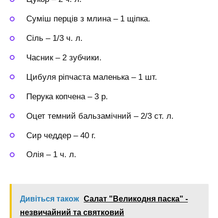
Суміш перців з млина
–
1 щіпка.
Сіль
–
1/3 ч. л.
Часник
–
2 зубчики.
Цибуля ріпчаста маленька
–
1 шт.
Перука копчена
–
3 р.
Оцет темний бальзамічний
–
2/3 ст. л.
Сир чеддер
–
40 г.
Олія
–
1 ч. л.
Дивіться також
Салат "Великодня паска" -
незвичайний та святковий