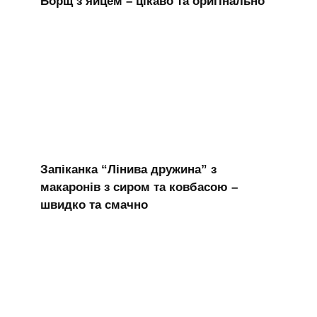
Борщ з яйцем – цікаво та оригінально
Запіканка “Лінива дружина” з
макаронів з сиром та ковбасою –
швидко та смачно