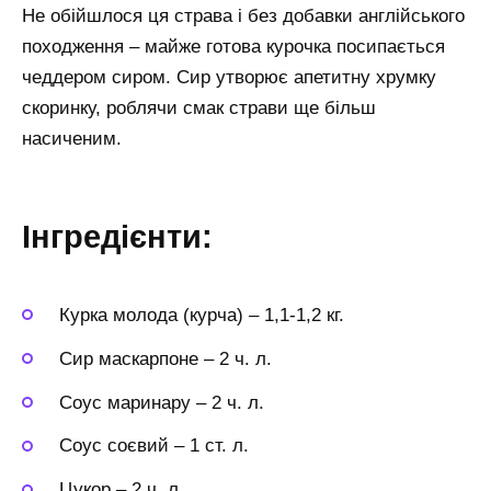
Не обійшлося ця страва і без добавки англійського
походження – майже готова курочка посипається
чеддером сиром. Сир утворює апетитну хрумку
скоринку, роблячи смак страви ще більш
насиченим.
Інгредієнти:
Курка молода (курча)
–
1,1-1,2 кг.
Сир маскарпоне
–
2 ч. л.
Соус маринару
–
2 ч. л.
Соус соєвий
–
1 ст. л.
Цукор
–
2 ч. л.