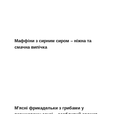
Маффіни з сирним сиром – ніжна та
смачна випічка
М'ясні фрикадельки з грибами у