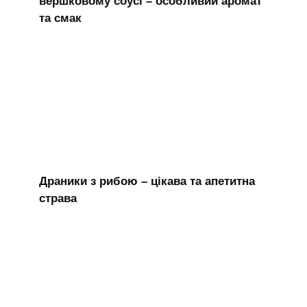
вершковому соусі – особливий аромат
та смак
Драники з рибою – цікава та апетитна
страва