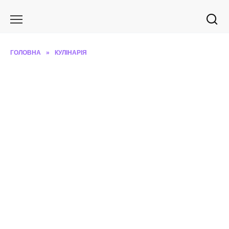
Перейти
до
вмісту
ГОЛОВНА
»
КУЛІНАРІЯ