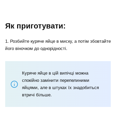
Як приготувати:
1. Розбийте куряче яйце в миску, а потім збовтайте
його віночком до однорідності.
Куряче яйце в цій випічці можна
спокійно замінити перепелиними
яйцями, але в штуках їх знадобиться
втричі більше.