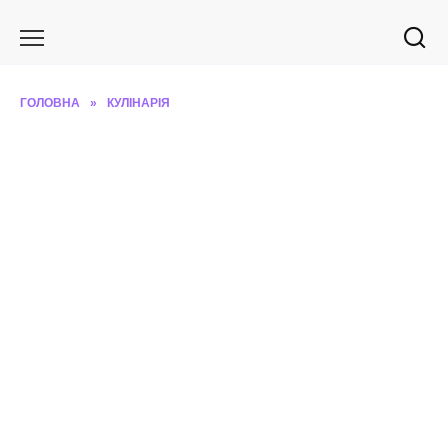
Перейти
до
вмісту
ГОЛОВНА
»
КУЛІНАРІЯ