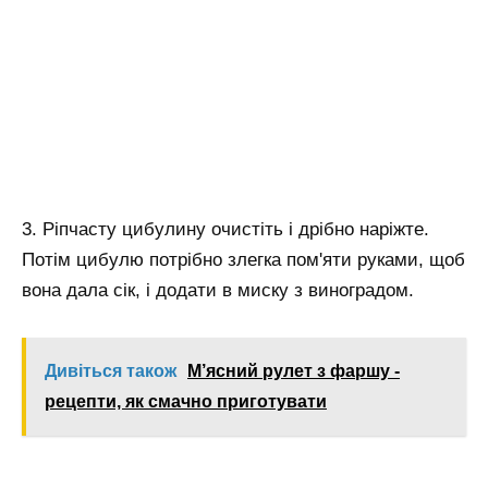
3. Ріпчасту цибулину очистіть і дрібно наріжте.
Потім цибулю потрібно злегка пом'яти руками, щоб
вона дала сік, і додати в миску з виноградом.
Дивіться також
М’ясний рулет з фаршу -
рецепти, як смачно приготувати