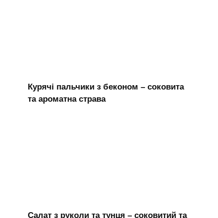
Курячі пальчики з беконом – соковита
та ароматна страва
Салат з руколи та тунця – соковитий та