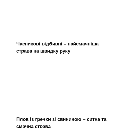
Часникові відбивні – найсмачніша
страва на швидку руку
Плов із гречки зі свининою – ситна та
смачна страва