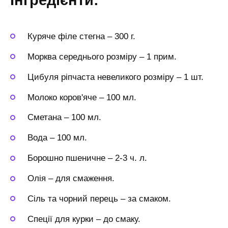
Інгредієнти:
Куряче філе стегна
–
300 г.
Морква середнього розміру
–
1 прим.
Цибуля ріпчаста невеликого розміру
–
1 шт.
Молоко коров'яче
–
100 мл.
Сметана
–
100 мл.
Вода
–
100 мл.
Борошно пшеничне
–
2-3 ч. л.
Олія
–
для смаження.
Сіль та чорний перець
–
за смаком.
Спеції для курки
–
до смаку.