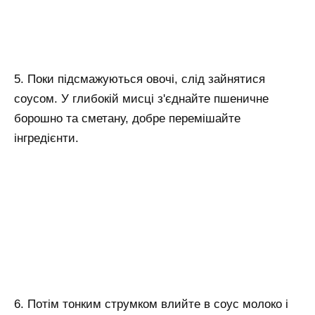
5. Поки підсмажуються овочі, слід зайнятися
соусом. У глибокій мисці з'єднайте пшеничне
борошно та сметану, добре перемішайте
інгредієнти.
6. Потім тонким струмком влийте в соус молоко і