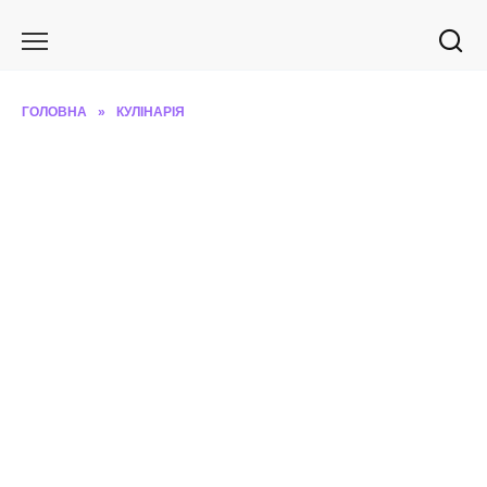
Перейти
до
вмісту
ГОЛОВНА
»
КУЛІНАРІЯ