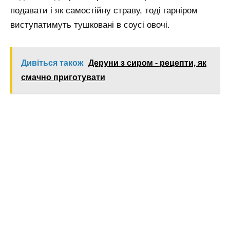
подавати і як самостійну страву, тоді гарніром
виступатимуть тушковані в соусі овочі.
Дивіться також
Деруни з сиром - рецепти, як
смачно приготувати