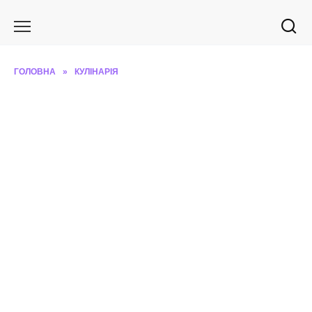
Перейти
до
вмісту
ГОЛОВНА
»
КУЛІНАРІЯ