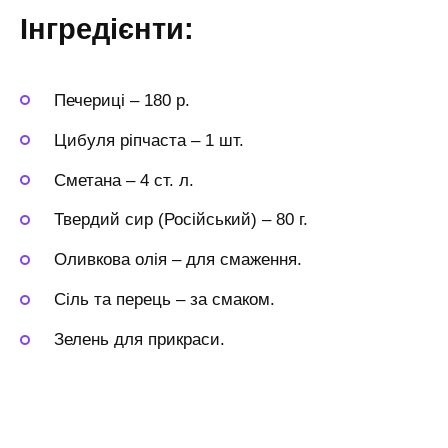
Інгредієнти:
Печериці
–
180 р.
Цибуля ріпчаста
–
1 шт.
Сметана
–
4 ст. л.
Твердий сир (Російський)
–
80 г.
Оливкова олія
–
для смаження.
Сіль та перець
–
за смаком.
Зелень
для прикраси.