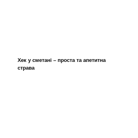
Хек у сметані – проста та апетитна
страва