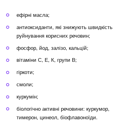
ефірні масла;
антиоксиданти, які знижують швидкість
руйнування корисних речовин;
фосфор, йод, залізо, кальцій;
вітаміни С, Е, К, групи В;
гіркоти;
смоли;
куркумін;
біологічно активні речовини: куркумор,
тимерон, цинеол, біофлавоноїди.