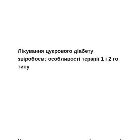
Лікування цукрового діабету
звіробоєм: особливості терапії 1 і 2 го
типу