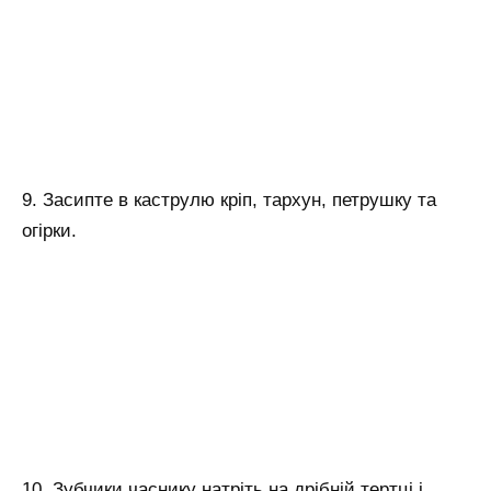
9. Засипте в каструлю кріп, тархун, петрушку та
огірки.
10. Зубчики часнику натріть на дрібній тертці і