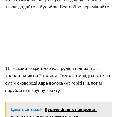
також додайте в бульйон. Все добре перемішайте.
11. Накрийте кришкою каструлю і відправте в
холодильник на 2 години. Тим часом підсмажте на
сухій сковороді ядра волоських горіхів, а потім
порубайте в крупну крихту.
Дивіться також
Куряче філе в паніровці -
рецепти, як смачно приготувати