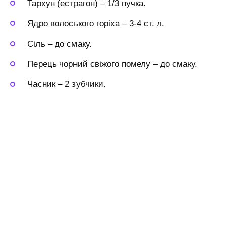
Тархун (естрагон)
–
1/3 пучка.
Ядро волоського горіха
–
3-4 ст. л.
Сіль
–
до смаку.
Перець чорний свіжого помелу
–
до смаку.
Часник
–
2 зубчики.