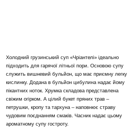
Холодний грузинський суп «Чріантелі» ідеально
підходить для гарячої літньої пори. Основою супу
служить вишневий бульйон, що має приємну легку
кислинку. Додана в бульйон цибулина надає йому
пікантних ноток. Хрумка складова представлена
свіжим огірком. А цілий букет пряних трав –
петрушки, кропу та тархуна – наповнює страву
чудовим поєднанням смаків. Часник надає цьому
ароматному супу гостроту.