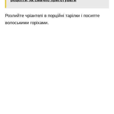
Розлийте чріантелі в порційні тарілки і посипте
волоськими горіхами.