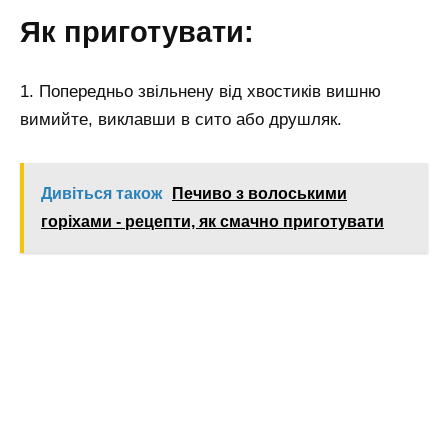
Як приготувати:
1. Попередньо звільнену від хвостиків вишню
вимийте, виклавши в сито або друшляк.
Дивіться також
Печиво з волоськими
горіхами - рецепти, як смачно приготувати