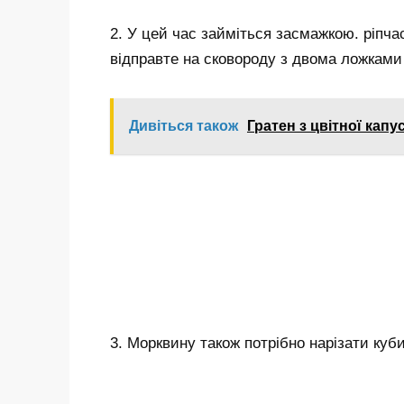
2. У цей час займіться засмажкою. ріпча
відправте на сковороду з двома ложками 
Дивіться також
Гратен з цвітної капу
3. Морквину також потрібно нарізати куб