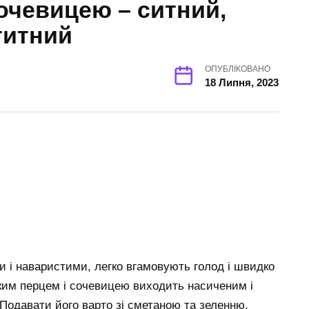
сочевицею – ситний,
титний
ОПУБЛІКОВАНО
18 Липня, 2023
 і наваристими, легко вгамовують голод і швидко
ким перцем і сочевицею виходить насиченим і
 Подавати його варто зі сметаною та зеленню.