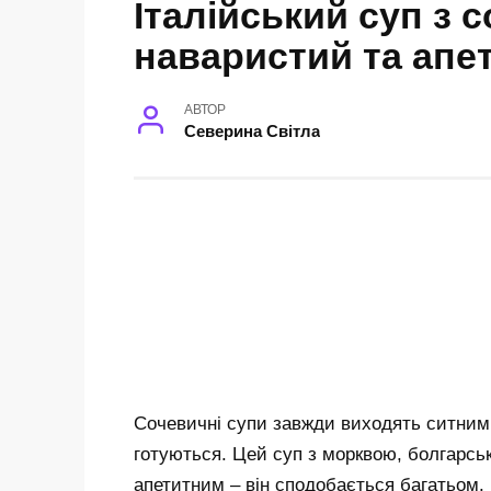
Італійський суп з 
наваристий та апе
АВТОР
Северина Світла
Сочевичні супи завжди виходять ситними
готуються. Цей суп з морквою, болгарсь
апетитним – він сподобається багатьом.