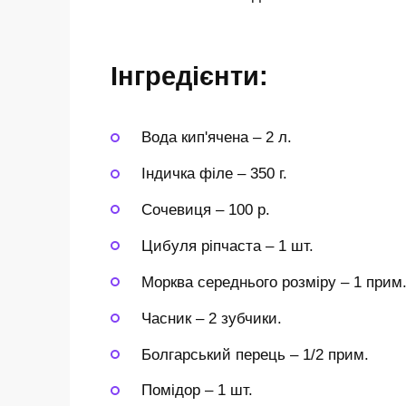
Інгредієнти:
Вода кип'ячена
–
2 л.
Індичка філе
–
350 г.
Сочевиця
–
100 р.
Цибуля ріпчаста
–
1 шт.
Морква середнього розміру
–
1 прим
Часник
–
2 зубчики.
Болгарський перець
–
1/2 прим.
Помідор
–
1 шт.