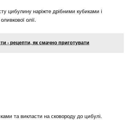
сту цибулину наріжте дрібними кубиками і
оливкової олії.
сти - рецепти, як смачно приготувати
иками та викласти на сковороду до цибулі.