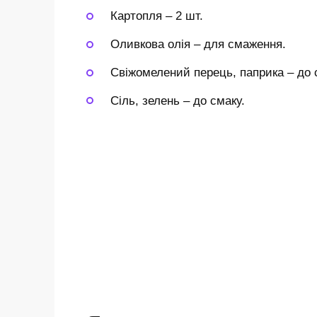
Картопля
–
2 шт.
Оливкова олія
–
для смаження.
Свіжомелений перець, паприка
–
до 
Сіль, зелень
–
до смаку.