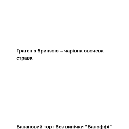
Гратен з бринзою – чарівна овочева
страва
Банановий торт без випічки “Баноффі”