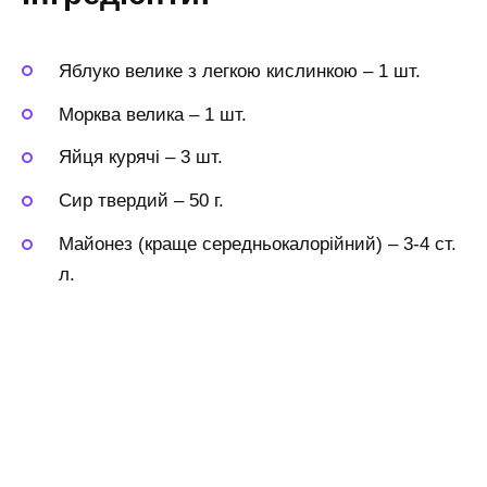
Яблуко велике з легкою кислинкою
–
1 шт.
Морква велика
–
1 шт.
Яйця курячі
–
3 шт.
Сир твердий
–
50 г.
Майонез (краще середньокалорійний)
–
3-4 ст.
л.