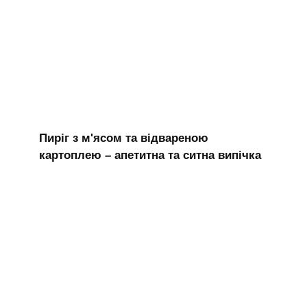
Пиріг з м'ясом та відвареною
картоплею – апетитна та ситна випічка