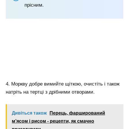
прісним.
4. Моркву добре вимийте щіткою, очистіть і також
натріть на тертці з дрібними отворами.
Дивіться також
Перець, фарширований
м’ясом і рисом - рецепти, як смачно