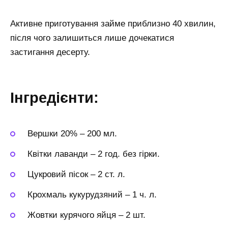
Активне приготування займе приблизно 40 хвилин,
після чого залишиться лише дочекатися
застигання десерту.
Інгредієнти:
Вершки 20%
–
200 мл.
Квітки лаванди
–
2 год. без гірки.
Цукровий пісок
–
2 ст. л.
Крохмаль кукурудзяний
–
1 ч. л.
Жовтки курячого яйця
–
2 шт.