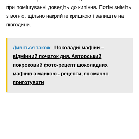
при помішуванні доведіть до кипіння. Потім зніміть
з вогню, щільно накрийте кришкою і залиште на
півгодини.
Дивіться також
Шоколадні мафіни –
відмінний початок дня. Авторський
покроковий фото-рецепт шоколадних
мафінів з манкою - рецепти, як смачно
приготувати