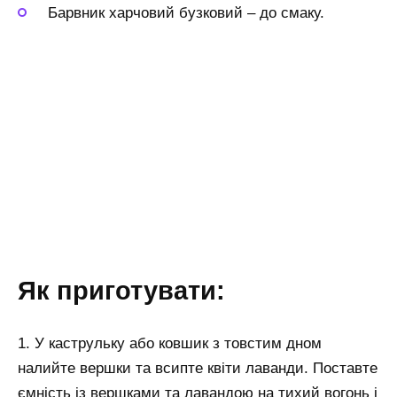
Барвник харчовий бузковий
–
до смаку.
Як приготувати:
1. У каструльку або ковшик з товстим дном
налийте вершки та всипте квіти лаванди. Поставте
ємність із вершками та лавандою на тихий вогонь і