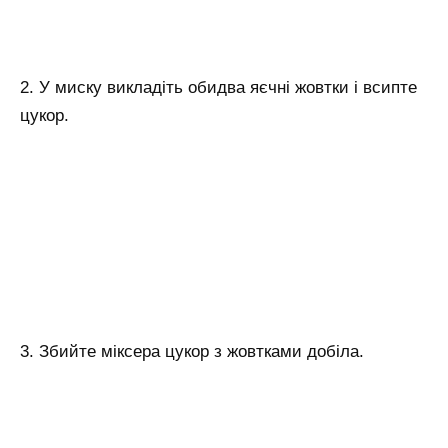
2. У миску викладіть обидва яєчні жовтки і всипте
цукор.
3. Збийте міксера цукор з жовтками добіла.