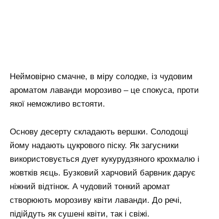
Неймовірно смачне, в міру солодке, із чудовим
ароматом лаванди морозиво – це спокуса, проти
якої неможливо встояти.
Основу десерту складають вершки. Солодощі
йому надають цукрового піску. Як загусники
використовується дует кукурудзяного крохмалю і
жовтків яєць. Бузковий харчовий барвник дарує
ніжний відтінок. А чудовий тонкий аромат
створюють морозиву квіти лаванди. До речі,
підійдуть як сушені квіти, так і свіжі.