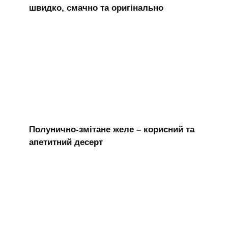
швидко, смачно та оригінально
Полунично-змітане желе – корисний та
апетитний десерт