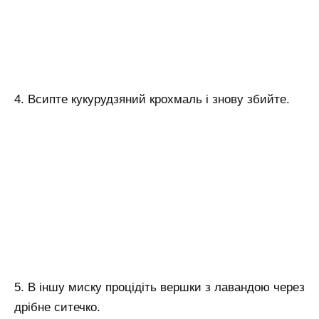
4. Всипте кукурудзяний крохмаль і знову збийте.
5. В іншу миску процідіть вершки з лавандою через
дрібне ситечко.