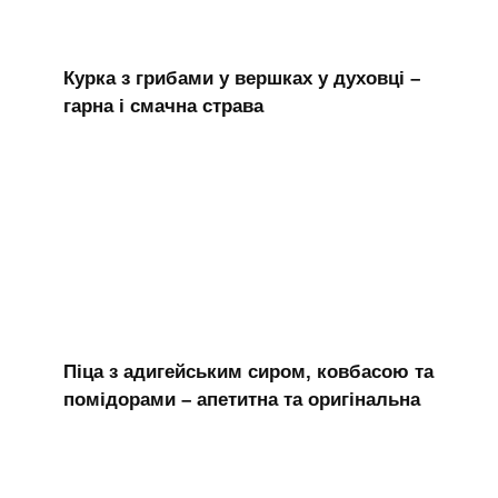
Курка з грибами у вершках у духовці –
гарна і смачна страва
Піца з адигейським сиром, ковбасою та
помідорами – апетитна та оригінальна