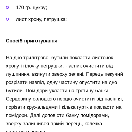
170 гр. цукру;
лист хрону, петрушка;
Спосіб приготування
На дно трилітрової бутили покласти листочок
хрону і гілочку петрушки. Часник очистити від
лушпиння, вкинути зверху зелені. Перець пекучий
розрізати навпіл, одну частину опустити на дно
бутили. Помідори укласти на третину банки.
Серцевину солодкого перцю очистити від насіння,
порізати кружальцями і кілька гуртків покласти на
помідори. Далі доповісти банку помідорами,
зверху залишився гіркий перець, колечка
салатного перцю.