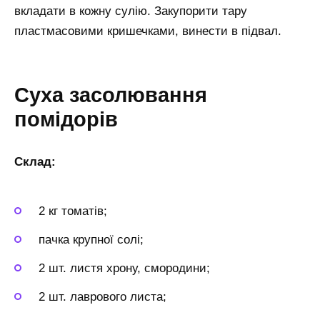
вкладати в кожну сулію. Закупорити тару
пластмасовими кришечками, винести в підвал.
Суха засолювання
помідорів
Склад:
2 кг томатів;
пачка крупної солі;
2 шт. листя хрону, смородини;
2 шт. лаврового листа;