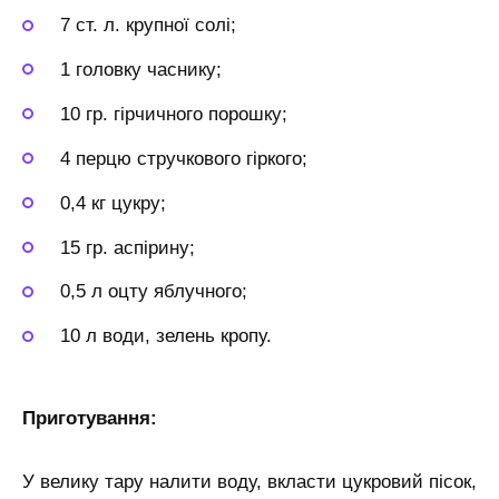
7 ст. л. крупної солі;
1 головку часнику;
10 гр. гірчичного порошку;
4 перцю стручкового гіркого;
0,4 кг цукру;
15 гр. аспірину;
0,5 л оцту яблучного;
10 л води, зелень кропу.
Приготування:
У велику тару налити воду, вкласти цукровий пісок,