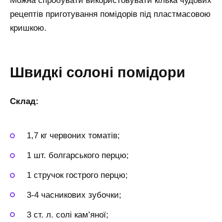
Можна спробувати використовувати кілька чудових
рецептів приготування помідорів під пластмасовою
кришкою.
Швидкі солоні помідори
Склад:
1,7 кг червоних томатів;
1 шт. болгарського перцю;
1 стручок гострого перцю;
3-4 часникових зубочки;
3 ст. л. солі кам’яної;