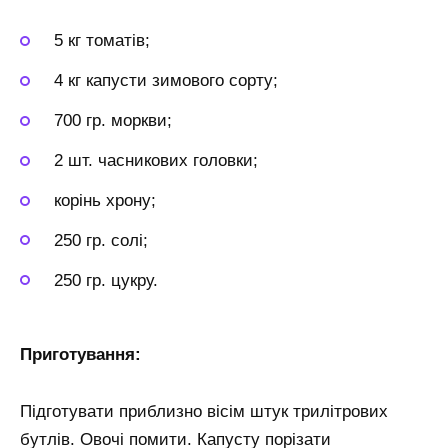
5 кг томатів;
4 кг капусти зимового сорту;
700 гр. моркви;
2 шт. часникових головки;
корінь хрону;
250 гр. солі;
250 гр. цукру.
Приготування:
Підготувати приблизно вісім штук трилітрових
бутлів. Овочі помити. Капусту порізати