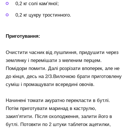
0,2 кг солі кам’яної;
0,2 кг цукру тростинного.
Приготування:
Очистити часник від лушпиння, придушити через
землянку і перемішати з меленим перцем.
Помідори помити. Далі розрізати впоперек, але не
до кінця, десь на 2/3.Вилочкою брати приготовлену
суміш і промащувати всередині овочів.
Начинені томати акуратно перекласти в бутлі.
Потім приготувати маринад в каструлю,
закип’ятити. Після охолодження, залити його в
бутлі. Потовкти по 2 штуки таблеток ацетилки,