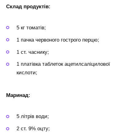
Склад продуктів:
5 кг томатів;
1 пачка червоного гострого перцю;
1 ст. часнику;
1 платівка таблеток ацетилсаліцилової
кислоти;
Маринад:
5 літрів води;
2 ст. 9% оцту;