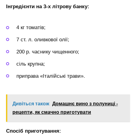
Інгредієнти на 3-х літрову банку:
4 кг томатів;
7 ст. л. оливкової олії;
200 р. часнику чищенного;
сіль крупна;
приправа «Італійські трави».
Дивіться також
Домашнє вино з полуниці -
рецепти, як смачно приготувати
Спосіб приготування: