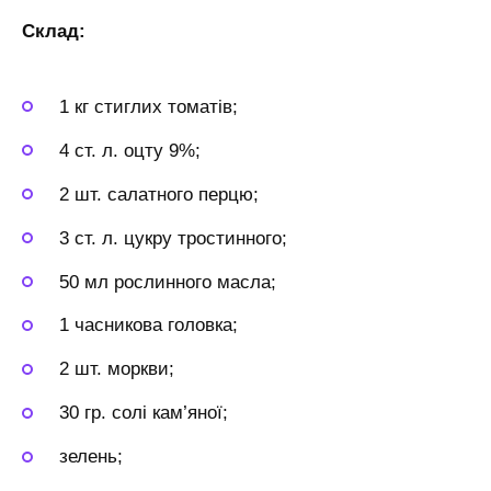
Склад:
1 кг стиглих томатів;
4 ст. л. оцту 9%;
2 шт. салатного перцю;
3 ст. л. цукру тростинного;
50 мл рослинного масла;
1 часникова головка;
2 шт. моркви;
30 гр. солі кам’яної;
зелень;