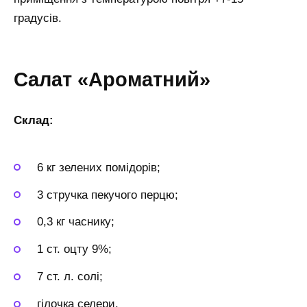
градусів.
Салат «Ароматний»
Склад:
6 кг зелених помідорів;
3 стручка пекучого перцю;
0,3 кг часнику;
1 ст. оцту 9%;
7 ст. л. солі;
гілочка селери.