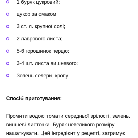
1 буряк цукровий;
цукор за смаком
3 ст. л. крупної солі;
2 лаврового листа;
5-6 горошинок перцю;
3-4 шт. листа вишневого;
Зелень селери, кропу.
Спосіб приготування:
Промити водою томати середньої зрілості, зелень,
вишневі листочки. Буряк невеликого розміру
нашаткувати. Цей інгредієнт у рецепті, затримує