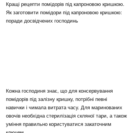
Кращі рецепти помідорів під капроновою кришкою.
Як заготовити помідори під капроновою кришкою:
поради досвідчених господинь
Кожна господиня знає, що для консервування
помідорів під залізну кришку, потрібні певні
навички і чимала витрата часу. Для маринованих
овочів необхідна стерилізація скляної тари, а також
уміння правильно користуватися закаточним
ключем.