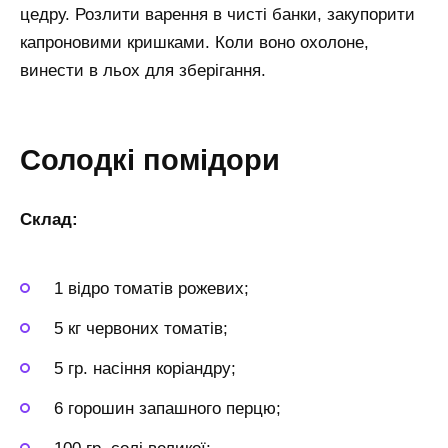
цедру. Розлити варення в чисті банки, закупорити
капроновими кришками. Коли воно охолоне,
винести в льох для зберігання.
Солодкі помідори
Склад:
1 відро томатів рожевих;
5 кг червоних томатів;
5 гр. насіння коріандру;
6 горошин запашного перцю;