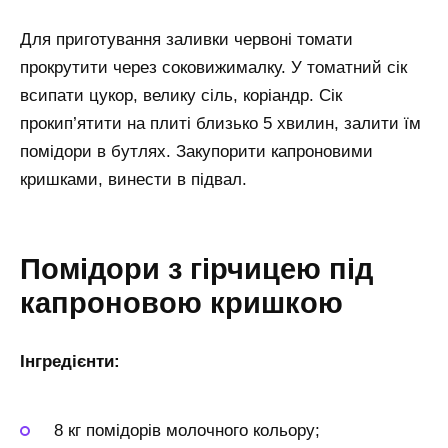
Для приготування заливки червоні томати
прокрутити через соковижималку. У томатний сік
всипати цукор, велику сіль, коріандр. Сік
прокип’ятити на плиті близько 5 хвилин, залити їм
помідори в бутлях. Закупорити капроновими
кришками, винести в підвал.
Помідори з гірчицею під
капроновою кришкою
Інгредієнти:
8 кг помідорів молочного кольору;