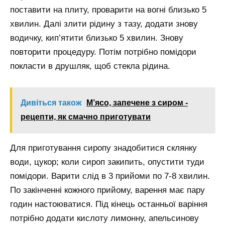
поставити на плиту, проварити на вогні близько 5
хвилин. Далі злити рідину з тазу, додати знову
водичку, кип’ятити близько 5 хвилин. Знову
повторити процедуру. Потім потрібно помідори
покласти в друшляк, щоб стекла рідина.
Дивіться також
М’ясо, запечене з сиром -
рецепти, як смачно приготувати
Для приготування сиропу знадобитися склянку
води, цукор; коли сироп закипить, опустити туди
помідори. Варити слід в 3 прийоми по 7-8 хвилин.
По закінченні кожного прийому, варення має пару
годин настоюватися. Під кінець останньої варіння
потрібно додати кислоту лимонну, апельсинову