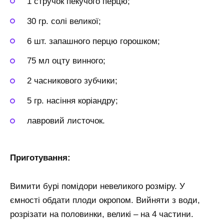
1 стручок пекучого перцю;
30 гр. солі великої;
6 шт. запашного перцю горошком;
75 мл оцту винного;
2 часникового зубчики;
5 гр. насіння коріандру;
лавровий листочок.
Приготування:
Вимити бурі помідори невеликого розміру. У
ємності обдати плоди окропом. Вийняти з води,
розрізати на половинки, великі – на 4 частини.