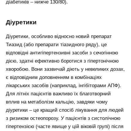
діабетиків – нижче 130/80).
Діуретики
Діуретики, особливо відносно новий препарат
Тиазид (або препарати тіазидного ряду), це
відповідні антигіпертензивні засоби з сечогінною
дією, здатні ефективно боротися з гіпертонічною
хворобою. Вони зазвичай діють у невеликих дозах,
є відповідним доповненням в комбінаціях
лікарських засобів (наприклад, інгібіторами АПФ).
Для літніх пацієнтів важливо їх благотворний
вплив на метаболізм кальцію, завдяки чому
діуретики – це кращий спосіб лікування для людей
з ризиком остеопорозу. У пацієнтів з систолічною
гіпертензією (часте явище у цій віковій групі) після