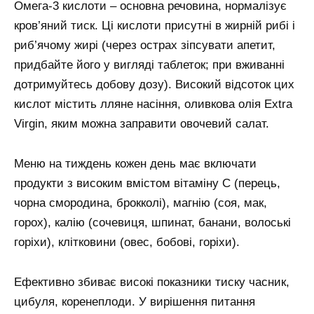
Омега-3 кислоти – основна речовина, нормалізує
кров’яний тиск. Ці кислоти присутні в жирній рибі і
риб’ячому жирі (через острах зіпсувати апетит,
придбайте його у вигляді таблеток; при вживанні
дотримуйтесь добову дозу). Високий відсоток цих
кислот містить лляне насіння, оливкова олія Extra
Virgin, яким можна заправити овочевий салат.
Меню на тиждень кожен день має включати
продукти з високим вмістом вітаміну С (перець,
чорна смородина, брокколі), магнію (соя, мак,
горох), калію (сочевиця, шпинат, банани, волоські
горіхи), клітковини (овес, бобові, горіхи).
Ефективно збиває високі показники тиску часник,
цибуля, коренеплоди. У вирішення питання