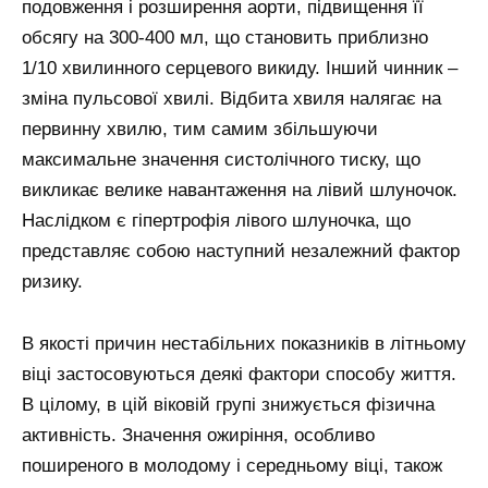
подовження і розширення аорти, підвищення її
обсягу на 300-400 мл, що становить приблизно
1/10 хвилинного серцевого викиду. Інший чинник –
зміна пульсової хвилі. Відбита хвиля налягає на
первинну хвилю, тим самим збільшуючи
максимальне значення систолічного тиску, що
викликає велике навантаження на лівий шлуночок.
Наслідком є гіпертрофія лівого шлуночка, що
представляє собою наступний незалежний фактор
ризику.
В якості причин нестабільних показників в літньому
віці застосовуються деякі фактори способу життя.
В цілому, в цій віковій групі знижується фізична
активність. Значення ожиріння, особливо
поширеного в молодому і середньому віці, також