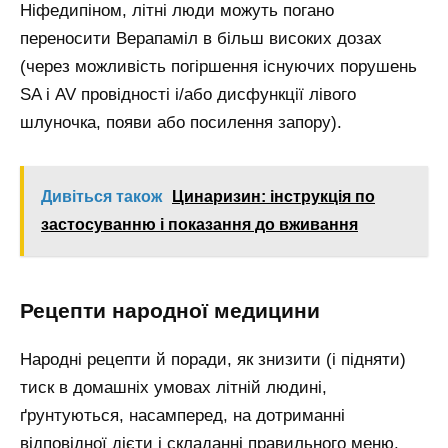
Ніфедипіном, літні люди можуть погано
переносити Верапаміл в більш високих дозах
(через можливість погіршення існуючих порушень
SA і AV провідності і/або дисфункції лівого
шлуночка, появи або посилення запору).
Дивіться також
Цинаризин: інструкція по
застосуванню і показання до вживання
Рецепти народної медицини
Народні рецепти й поради, як знизити (і підняти)
тиск в домашніх умовах літній людині,
ґрунтуються, насамперед, на дотриманні
відповідної дієти і складанні правильного меню.