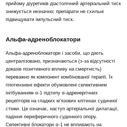
прийому діуретиків діастолічний артеріальний тиск
знижується незначно; препарати не схильні
підвищувати імпульсний тиск.
Альфа-адреноблокатори
Альфа-адреноблокатори і засоби, що діють
централізовано, призначаються (з-за відсутності
доказів позитивного впливу на смертність)
переважно як компонент комбінованої терапії. Їх
гіпотензивні ефекти обумовлені селективним
інгібуванням α-1 підтипу α-адренергічних
рецепторів на гладких м’язових клітинах судинної
стінки. Це означає, наступ артеріальної дилатації,
падіння периферичного судинного опору.
Селективні блокатори α-1 не впливають на