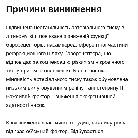
Причини виникнення
Підвищена нестабільність артеріального тиску в
літньому віці пов’язана з зниженій функції
барорецепторів, насамперед, еферентної частини
рефракционного шляху барорецептора, що
відповідає за компенсацію різких змін кров’яного
тиску при зміні положення. Більш висока
мінливість артеріального тиску також обумовлена
низьким вилуговуванням реніну і ангіотензину II.
Важливий фактор – зниження экскреционной
здатності нирок.
Крім зниженої еластичності судин, важливу роль
відіграє об’ємний фактор. Відбувається