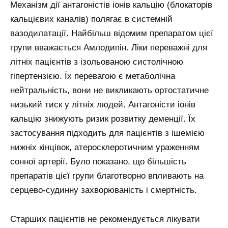
Механізм дії антагоністів іонів кальцію (блокаторів
кальцієвих каналів) полягає в системній
вазодилатації. Найбільш відомим препаратом цієї
групи вважається Амлодипін. Ліки переважні для
літніх пацієнтів з ізольованою систолічною
гіпертензією. Їх перевагою є метаболічна
нейтральність, вони не викликають ортостатичне
низький тиск у літніх людей. Антагоністи іонів
кальцію знижують ризик розвитку деменції. Їх
застосування підходить для пацієнтів з ішемією
нижніх кінцівок, атеросклеротичним ураженням
сонної артерії. Було показано, що більшість
препаратів цієї групи благотворно впливають на
серцево-судинну захворюваність і смертність.
Старших пацієнтів не рекомендується лікувати