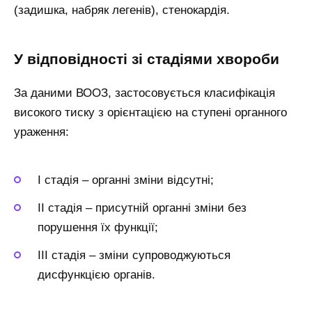
(задишка, набряк легенів), стенокардія.
У відповідності зі стадіями хвороби
За даними ВООЗ, застосовується класифікація
високого тиску з орієнтацією на ступені органного
ураження:
I стадія – органні зміни відсутні;
II стадія – присутній органні зміни без
порушення їх функції;
III стадія – зміни супроводжуються
дисфункцією органів.