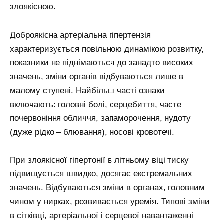
злоякісною.
Доброякісна артеріальна гіпертензія
характеризується повільною динамікою розвитку,
показники не піднімаються до занадто високих
значень, зміни органів відбуваються лише в
малому ступені. Найбільш часті ознаки
включають: головні болі, серцебиття, часте
почервоніння обличчя, запаморочення, нудоту
(дуже рідко – блювання), носові кровотечі.
При злоякісної гіпертонії в літньому віці тиску
підвищується швидко, досягає екстремальних
значень. Відбуваються зміни в органах, головним
чином у нирках, розвивається уремія. Типові зміни
в сітківці, артеріальної і серцевої навантаженні